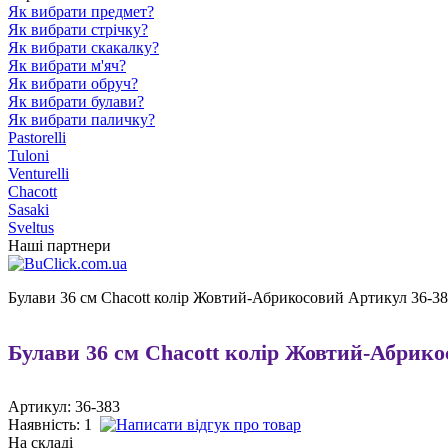
Як вибрати предмет?
Як вибрати стрічку?
Як вибрати скакалку?
Як вибрати м'яч?
Як вибрати обруч?
Як вибрати булави?
Як вибрати паличку?
Pastorelli
Tuloni
Venturelli
Chacott
Sasaki
Sveltus
Наші партнери
Булави 36 cм Chacott колір Жовтий-Абрикосовий Артикул 36-3
Булави 36 cм Chacott колір Жовтий-Абрико
Артикул: 36-383
Наявність:
1
На складі