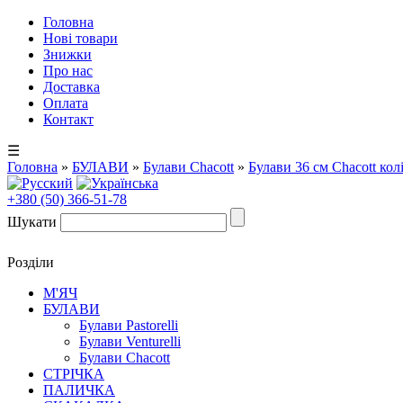
Головна
Нові товари
Знижки
Про нас
Доставка
Оплата
Контакт
☰
Головна
»
БУЛАВИ
»
Булави Chacott
»
Булави 36 cм Chacott ко
+380 (50) 366-51-78
Шукати
Розділи
М'ЯЧ
БУЛАВИ
Булави Pastorelli
Булави Venturelli
Булави Chacott
СТРІЧКА
ПАЛИЧКА