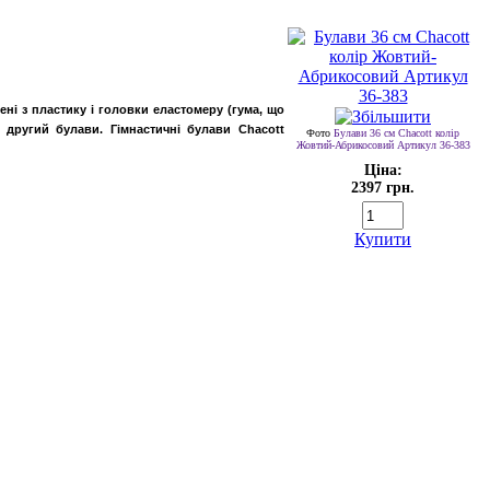
ні з пластику і головки еластомеру (гума, що
 другий булави. Гімнастичні булави Chacott
Фото
Булави 36 cм Chacott колір
Жовтий-Абрикосовий Артикул 36-383
Ціна:
2397 грн.
Купити