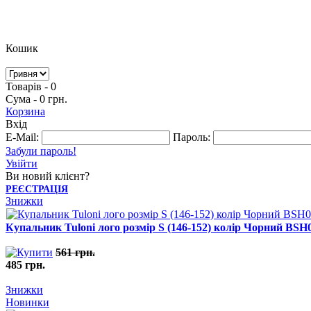
Кошик
Товарів - 0
Сума - 0 грн.
Корзина
Вхід
E-Mail:
Пароль:
Забули пароль!
Увійти
Ви новий клієнт?
РЕЄСТРАЦІЯ
Знижки
Купальник Tuloni лого розмір S (146-152) колір Чорний BS
561 грн.
485 грн.
Знижки
Новинки