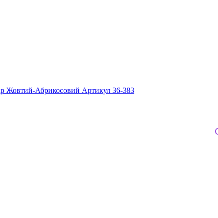
лір Жовтий-Абрикосовий Артикул 36-383
Онов