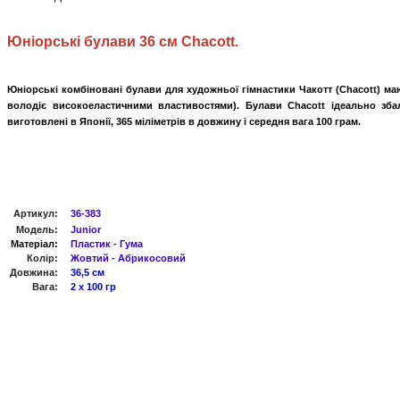
Юніорські булави 36
см
Chacott.
Юніорські комбіновані булави для художньої гімнастики Чакотт (Chacott) ма
володіє високоеластичними властивостями). Булави Chacott ідеально збал
виготовлені в Японії, 365 міліметрів в довжину і середня вага 100 грам.
Артикул
:
36-383
Модель:
Junior
Матеріал:
Пластик - Гума
Колір:
Жовтий - Абрикосовий
Довжина:
36,5 см
Вага:
2 х 100 гр