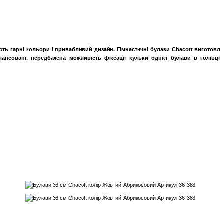
ють гарні кольори і привабливий дизайн. Гімнастичні булави Chacott виготовле
ансовані, передбачена можливість фіксації кульки однієї булави в голівці