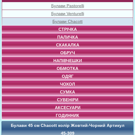
Булави Pastorelli
Булави Venturelli
Булави Chacott
СТРІЧКА
ПАЛИЧКА
СКАКАЛКА
ОБРУЧ
НАПІВЧЕШКИ
ОБМОТКА
ОДЯГ
ЧОХОЛ
СУМКА
СУВЕНІРИ
АКСЕСУАРИ
ГОДИННИК
Булави 45 cм Chacott колір Жовтий-Чорний Артикул
45-309