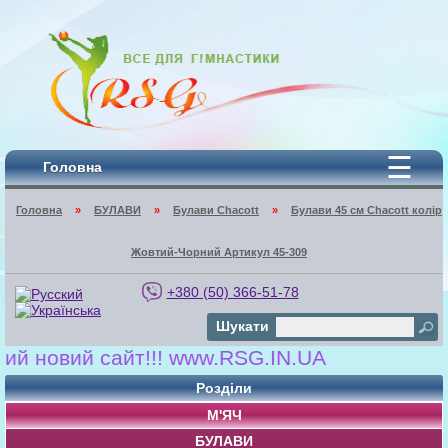
☰
Головна
Головна
»
БУЛАВИ
»
Булави Chacott
»
Булави 45 cм Chacott колір
Жовтий-Чорний Артикул 45-309
+380 (50) 366-51-78
Шукати
овий сайт!!! www.RSG.IN.UA
Розділи
М'ЯЧ
БУЛАВИ