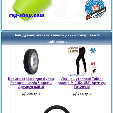
Відвідувачі, які замовляють даний товар, також
вибирають
Клейка стрічка для булав
Легінси утеплені Tuloni
Pastorelli колір Чорний
розмір M (152-158) Артикул
Артикул 03510
T0129V-M
204 грн.
714 грн.