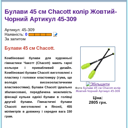
Булави 45 cм Chacott колір Жовтий-
Чорний Артикул 45-309
Артикул: 45-309
Наявність:
0
За запитом
Булави 45
см
Chacott.
Комбіновані булави для художньої
гімнастики Чакотт (Chacott) мають гарні
кольори і привабливий дизайн.
Комбіновані булави Chacott виготовлені з
пластику і головки еластомеру (гума, що
володіє високоеластичними
властивостями). Булави Chacott ідеально
Фото
Булави 45 cм Chacott колір
Жовтий-Чорний Артикул 45-309
збалансовані, передбачена можливість
фіксації кульки однієї булави в голівці
Ціна:
другий булави. Гімнастичні булави
2805 грн.
Chacott виготовлені в Японії, 455
міліметрів в довжину і середня вага 150
Запит
грам.