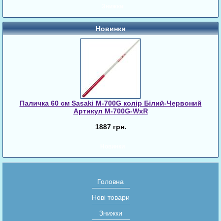
Знижки
Новинки
Паличка 60 см Sasaki M-700G колір Білий-Червоний
Артикул M-700G-WxR
1887 грн.
Новинки
Головна
Нові товари
Знижки