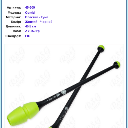
Артикул
:
45-309
Модель:
Combi
Матеріал:
Пластик - Гума
Колір:
Жовтий - Чорний
Довжина:
45,5
см
Вага:
2 х 150 гр
Стандарт:
FIG