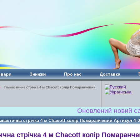
овари
Знижки
Про нас
Доставка
»
Гімнастична стрічка 4 м Chacott колір Помаранчевий
Оновлений новий сайт!!! 
мнастична стрічка 4 м Chacott колір Помаранчевий Артикул 4-
ична стрічка 4 м Chacott колір Помаранч