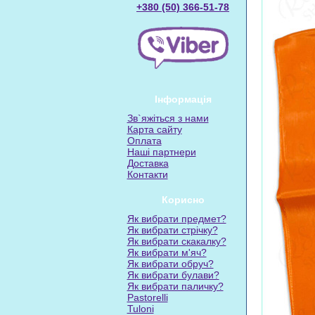
+380 (50) 366-51-78
Інформація
Зв`яжіться з нами
Карта сайту
Оплата
Наші партнери
Доставка
Контакти
Корисно
Як вибрати предмет?
Як вибрати стрічку?
Як вибрати скакалку?
Як вибрати м'яч?
Як вибрати обруч?
Як вибрати булави?
Як вибрати паличку?
Pastorelli
Tuloni