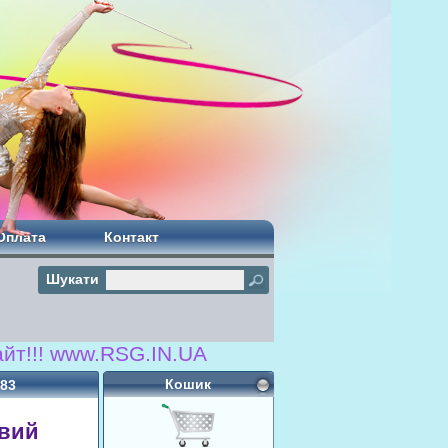
Оплата
Контакт
Шукати
www.RSG.IN.UA
Кошик
083
евий