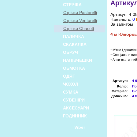
Артикул
СТРІЧКА
Стрічки Pastorelli
Артикул: 4-0
Наявність:
0
Стрічки Venturelli
За запитом
Стрічки Chacott
4
м
Юніорсь
ПАЛИЧКА
СКАКАЛКА
* М'яке і динаміч
ОБРУЧ
* Спеціальне пле
НАПІВЧЕШКИ
* Анти-статични
ОБМОТКА
ОДЯГ
Артикул
:
4-
ЧОХОЛ
Колір:
По
Матеріал:
Ві
СУМКА
Довжина:
4 
СУВЕНІРИ
АКСЕСУАРИ
ГОДИННИК
Viber