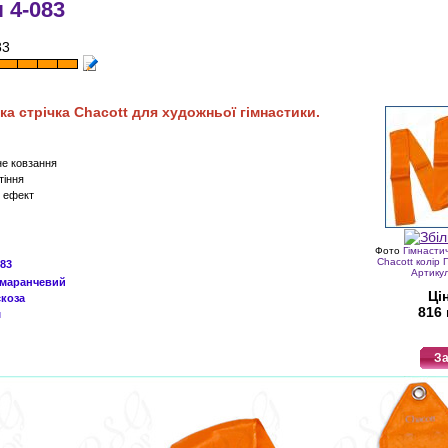
 4-083
83
ка стрічка
Chacott для художньої гімнастики.
не ковзання
тіння
й ефект
Фото
Гімнастич
Chacott колір
083
Артику
маранчевий
Ці
скоза
816 
м
За