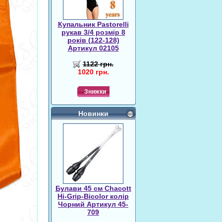
Купальник Pastorelli
рукав 3/4 розмір 8
років (122-128)
Артикул 02105
1122 грн.
1020 грн.
Знижки
Новинки
Булави 45 cм Chacott
Hi-Grip-Bicolor колір
Чорний Артикул 45-
709