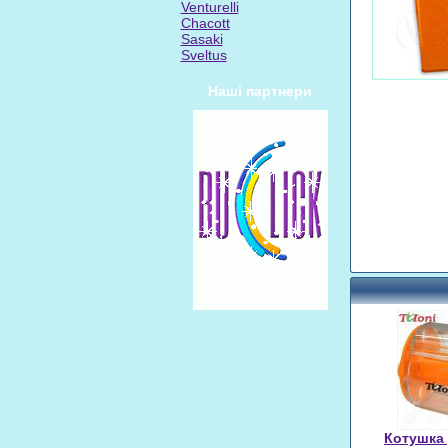
Venturelli
Chacott
Sasaki
Sveltus
Наші партнери
Котушка 