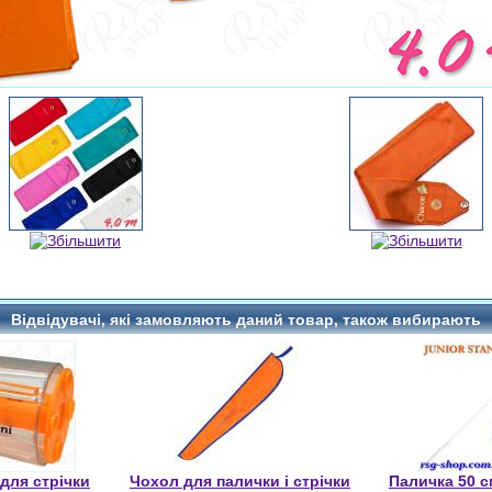
Відвідувачі, які замовляють даний товар, також вибирають
для стрічки
Чохол для палички і стрічки
Паличка 50 с