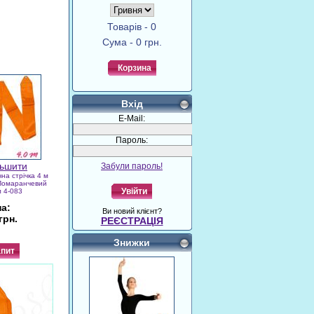
Товарів - 0
Сума - 0 грн.
Корзина
Вхід
E-Mail:
Пароль:
Забули пароль!
на стрічка 4 м
 Помаранчевий
Увійти
л 4-083
на:
Ви новий клієнт?
грн.
РЕЄСТРАЦІЯ
Знижки
пит