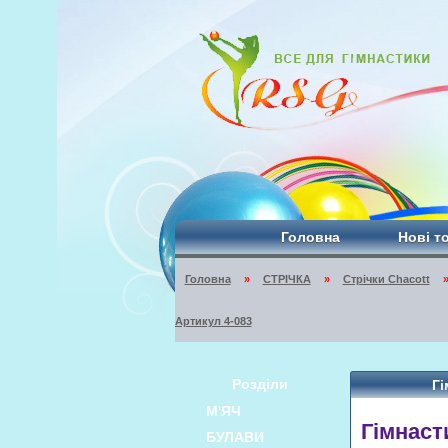
Головна
Нові т
Головна
»
СТРІЧКА
»
Стрічки Chacott
Артикул 4-083
Розділи
Гі
М'ЯЧ
Гімнаст
БУЛАВИ