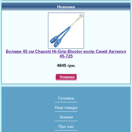
Новинки
Булави 45 cм Chacott Hi-Grip-Bicolor колір Синій Артикул
45-725
4845 грн.
Новинки
Головна
Нові товари
Знижки
Про нас