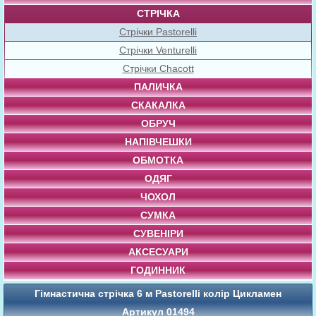
СТРІЧКА
Стрічки Pastorelli
Стрічки Venturelli
Стрічки Chacott
ПАЛИЧКА
СКАКАЛКА
ОБРУЧ
НАПІВЧЕШКИ
ОБМОТКА
ОДЯГ
ЧОХОЛ
СУМКА
СУВЕНІРИ
АКСЕСУАРИ
ГОДИННИК
Гімнастична стрічка 6 м Pastorelli колір Цикламен
Артикул 01494