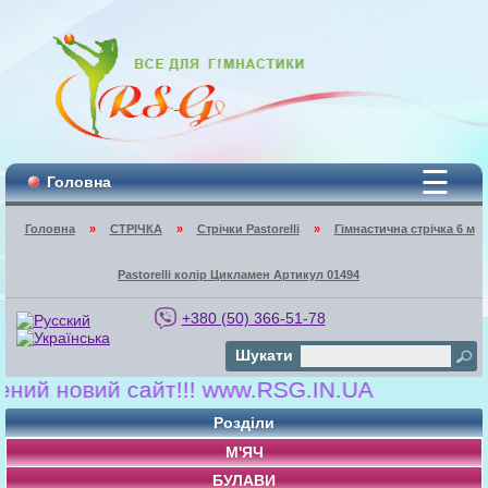
☰
Головна
Головна
»
СТРІЧКА
»
Стрічки Pastorelli
»
Гімнастична стрічка 6 м
Pastorelli колір Цикламен Артикул 01494
+380 (50) 366-51-78
Шукати
новий сайт!!! www.RSG.IN.UA
Розділи
М'ЯЧ
БУЛАВИ