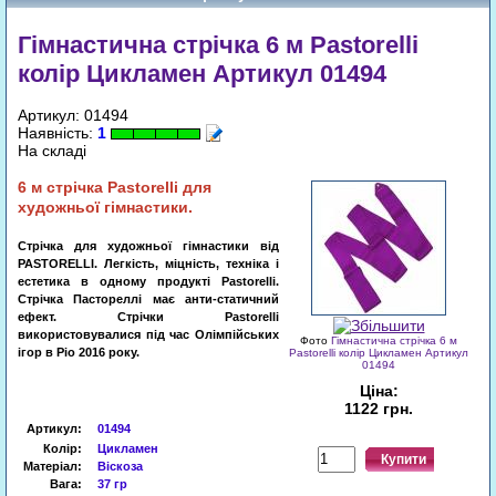
Гімнастична стрічка 6 м Pastorelli
колір Цикламен Артикул 01494
Артикул: 01494
Наявність:
1
На складі
6
м
стрічка
Pastorelli для
художньої гімнастики.
Стрічка
для
художньої
гімнастики
від
PASTORELLI
.
Легкість
,
міцність
,
техніка
і
естетика
в
одному продукті
Pastorelli
.
Стрічка
Пастореллі
має
анти
-
статичний
ефект
.
Стрічки
Pastorelli
використовувалися
під час
Олімпійських
Фото
Гімнастична стрічка 6 м
ігор
в
Ріо
2016 року.
Pastorelli колір Цикламен Артикул
01494
Ціна:
1122 грн.
Артикул
:
01494
Колір:
Цикламен
Купити
Матеріал:
Віскоза
Вага:
37 гр