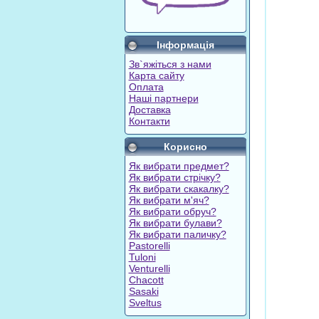
Інформація
Зв`яжіться з нами
Карта сайту
Оплата
Наші партнери
Доставка
Контакти
Корисно
Як вибрати предмет?
Як вибрати стрічку?
Як вибрати скакалку?
Як вибрати м'яч?
Як вибрати обруч?
Як вибрати булави?
Як вибрати паличку?
Pastorelli
Tuloni
Venturelli
Chacott
Sasaki
Sveltus