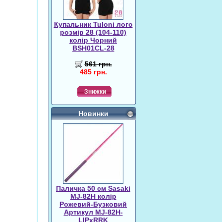
Купальник Tuloni лого
розмір 28 (104-110)
колір Чорний
BSH01CL-28
561 грн.
485 грн.
Знижки
Новинки
Паличка 50 см Sasaki
MJ-82H колір
Рожевий-Бузковий
Артикул MJ-82H-
LIPxRRK