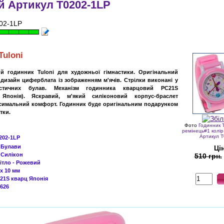
 Артикул T0202-1LP
02-1LP
Tuloni
ий годинник
Tuloni
для
художньої
гімнастики
.
Оригінальний
дизайн
циферблата
із зображенням
м'ячів
.
Стрілки
виконані
у
стичних
булав
.
Механізм годинника
кварцовий
PC21S
Японія
)
.
Яскравий
,
м'який
силіконовий
корпус
-
браслет
симальний
комфорт
.
Годинник буде
оригінальним
подарунком
тки
.
Фото
Годинник 
ремінець#1 колі
Артикул 
202-1LP
-
Булави
Ці
-
Силікон
510 грн.
ітло - Рожевий
 x 10 мм
21S кварц Японія
626