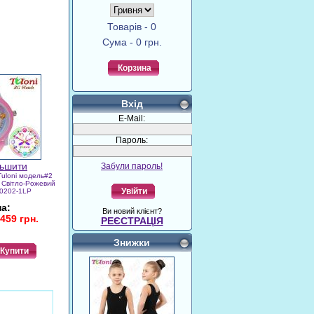
Товарів - 0
Сума - 0 грн.
Корзина
Вхід
E-Mail:
Пароль:
Забули пароль!
Tuloni модель#2
р Світло-Рожевий
Увійти
T0202-1LP
на:
Ви новий клієнт?
459 грн.
РЕЄСТРАЦІЯ
Знижки
Купити