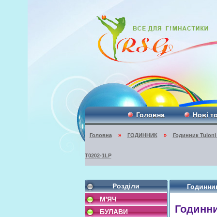
Головна
Нові т
Головна
»
ГОДИННИК
»
Годинник Tuloni
T0202-1LP
Розділи
Годинник
М'ЯЧ
Годинни
БУЛАВИ