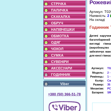
Рожевий
СТРІЧКА
ПАЛИЧКА
Артикул: T02
Наявність:
2
СКАКАЛКА
На складі
ОБРУЧ
Годинник 
НАПІВЧЕШКИ
ОБМОТКА
Дитячі
наручн
багатобарвний
ОДЯГ
вигляді
гімна
(
виробництво
ЧОХОЛ
забезпечує
мак
СУМКА
для
юної
гімнас
СУВЕНІРИ
АКСЕСУАРИ
Артикул
:
T0
Модель:
2 
ГОДИННИК
Ремінець:
1 
Колір:
Св
Viber
Размер:
35
Механізм:
PC
Батарея:
SR
+380 (50) 366-51-78