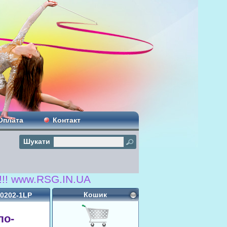
Оплата
Контакт
Шукати
SG.IN.UA
Кошик
T0202-1LP
ло-