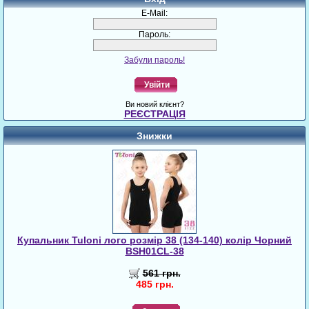
E-Mail:
Пароль:
Забули пароль!
Увійти
Ви новий клієнт?
РЕЄСТРАЦІЯ
Знижки
Купальник Tuloni лого розмір 38 (134-140) колір Чорний
BSH01CL-38
561 грн.
485 грн.