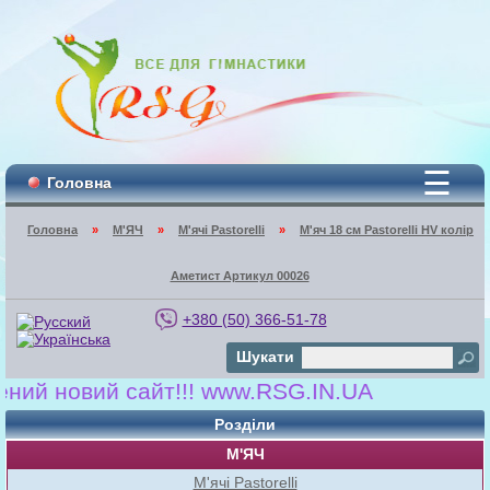
☰
Головна
Головна
»
М'ЯЧ
»
М'ячі Pastorelli
»
М'яч 18 см Pastorelli HV колір
Аметист Артикул 00026
+380 (50) 366-51-78
Шукати
й новий сайт!!! www.RSG.IN.UA
Розділи
М'ЯЧ
М'ячі Pastorelli