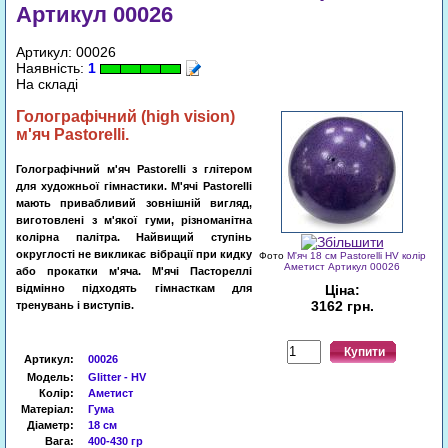
Артикул 00026
Артикул: 00026
Наявність:
1
На складі
Голографічний
(
high vision
)
м'яч
Pastorelli
.
Голографічний м'яч Pastorelli з глітером
для художньої гімнастики. М'ячі Pastorelli
мають привабливий зовнішній вигляд,
виготовлені з м'якої гуми, різноманітна
колірна палітра. Найвищий ступінь
округлості не викликає вібрації при кидку
Фото
М'яч 18 см Pastorelli HV колір
Аметист Артикул 00026
або прокатки м'яча. М'ячі Пастореллі
відмінно підходять гімнасткам для
Ціна:
3162 грн.
тренувань і виступів
.
Купити
Артикул
:
00026
Модель:
Glitter - HV
Колір:
Аметист
Матеріал:
Гума
Діаметр:
18 см
Вага:
400
-430
гр