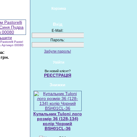
Корзина
Вхід
E-Mail:
Пароль:
Pastorelli Pastel
а Артикул 00080
Забули пароль!
на:
 грн.
Увійти
пит
Ви новий клієнт?
РЕЄСТРАЦІЯ
Знижки
Купальник Tuloni лого
розмір 36 (128-134)
колір Чорний
BSH01CL-36