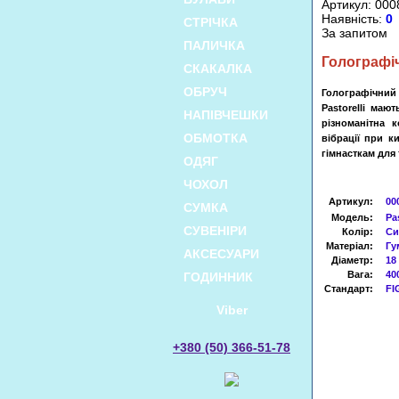
Артикул: 000
Наявність:
0
СТРІЧКА
За запитом
ПАЛИЧКА
Голографі
СКАКАЛКА
ОБРУЧ
Голографічний 
Pastorelli маю
НАПІВЧЕШКИ
різноманітна 
ОБМОТКА
вібрації при к
гімнасткам для 
ОДЯГ
ЧОХОЛ
Артикул
:
00
СУМКА
Модель:
Pa
СУВЕНІРИ
Колір:
Си
Матеріал:
Гу
АКСЕСУАРИ
Діаметр:
18
Вага:
40
ГОДИННИК
Стандарт:
FI
Viber
+380 (50) 366-51-78