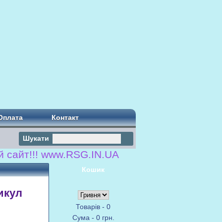
Оплата
Контакт
Шукати
айт!!! www.RSG.IN.UA
Кошик
тикул
Товарів - 0
Сума - 0 грн.