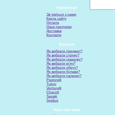
Інформація
Зв`яжіться з нами
Карта сайту
Оплата
Наші партнери
Доставка
Контакти
Корисно
Як вибрати предмет?
Як вибрати стрічку?
Як вибрати скакалку?
Як вибрати м'яч?
Як вибрати обруч?
Як вибрати булави?
Як вибрати паличку?
Pastorelli
Tuloni
Venturelli
Chacott
Sasaki
Sveltus
Наші партнери