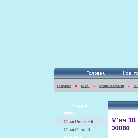
Головна
Нові т
Головна
»
М'ЯЧ
»
М'ячі Pastorelli
»
М'
Розділи
М'ЯЧ
М'яч 18
М'ячі Pastorelli
00080
М'ячі Chacott
БУЛАВИ