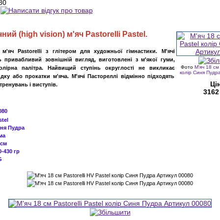
80
чний
(
high vision
)
м'яч
Pastorelli
Pastel
.
м'яч Pastorelli з глітером для художньої гімнастики. М'ячі
ть привабливий зовнішній вигляд, виготовлені з м'якої гуми,
Фото
М'яч 18 см 
колірна палітра. Найвищий ступінь округлості не викликає
колір Синя Пудр
идку або прокатки м'яча. М'ячі Пастореллі відмінно підходять
Ці
тренувань і виступів
.
3162
080
За
stel
ня Пудра
ма
 см
0
-430
гр
G