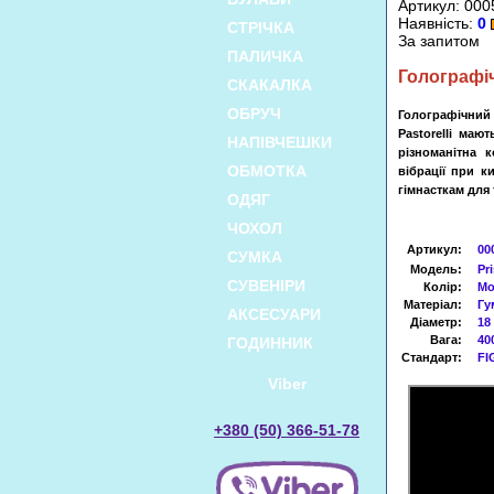
Артикул: 000
Наявність:
0
СТРІЧКА
За запитом
ПАЛИЧКА
Голографі
СКАКАЛКА
ОБРУЧ
Голографічний 
Pastorelli маю
НАПІВЧЕШКИ
різноманітна 
ОБМОТКА
вібрації при к
гімнасткам для 
ОДЯГ
ЧОХОЛ
Артикул
:
00
СУМКА
Модель:
Pr
СУВЕНІРИ
Колір:
Мо
Матеріал:
Гу
АКСЕСУАРИ
Діаметр:
18
Вага:
40
ГОДИННИК
Стандарт:
FI
Viber
+380 (50) 366-51-78