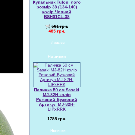
Купальник Tuloni лого
розмір 38 (134-140)
колір Чорний
BSH01CL-38
561 грн.
485 грн.
Знижки
Новинки
Паличка 50 см Sasaki
MJ-82H колір
Рожевий-Бузковий
Артикул MJ-82H-
LIPxRRK
1785 грн.
Новинки