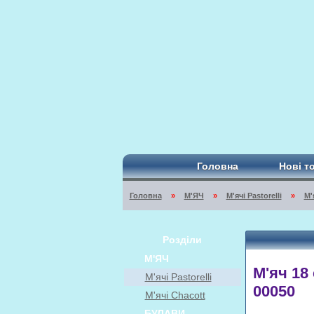
Головна
Нові т
Головна
»
М'ЯЧ
»
М'ячі Pastorelli
»
М'
Розділи
М'ЯЧ
М'яч 18 
М'ячі Pastorelli
00050
М'ячі Chacott
БУЛАВИ