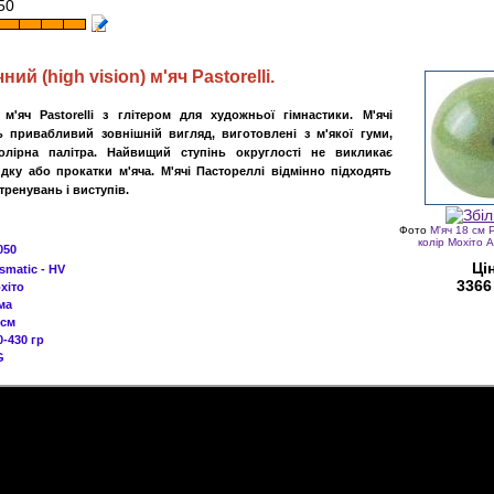
50
чний
(
high vision
)
м'яч
Pastorelli
.
м'яч Pastorelli з глітером для художньої гімнастики. М'ячі
ть привабливий зовнішній вигляд, виготовлені з м'якої гуми,
колірна палітра. Найвищий ступінь округлості не викликає
идку або прокатки м'яча. М'ячі Пастореллі відмінно підходять
тренувань і виступів
.
Фото
М'яч 18 см P
колір Мохіто 
050
Ці
ismatic - HV
3366
хіто
ма
 см
За
0
-430
гр
G