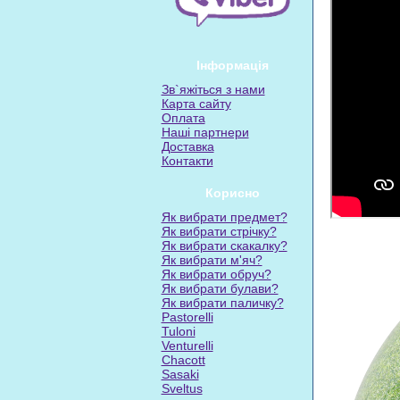
Інформація
Зв`яжіться з нами
Карта сайту
Оплата
Наші партнери
Доставка
Контакти
Корисно
Як вибрати предмет?
Як вибрати стрічку?
Як вибрати скакалку?
Як вибрати м'яч?
Як вибрати обруч?
Як вибрати булави?
Як вибрати паличку?
Pastorelli
Tuloni
Venturelli
Chacott
Sasaki
Sveltus