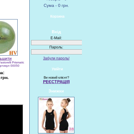
Сума - 0 грн.
Корзина
Вхід
E-Mail:
Пароль:
Забули пароль!
astorelli Prismatic
Артикул 00050
Увійти
на:
 грн.
Ви новий клієнт?
РЕЄСТРАЦІЯ
Знижки
пит