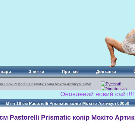
овари
Знижки
Про нас
Доставка
яч 18 см Pastorelli Prismatic колір Мохіто Артикул 00050
Оновлений новий сайт!!! www.
М'яч 18 см Pastorelli Prismatic колір Мохіто Артикул 00050
см Pastorelli Prismatic колір Мохіто Арти