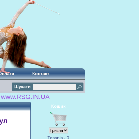
Оплата
Контакт
Шукати
RSG.IN.UA
Кошик
кул
Товарів - 0