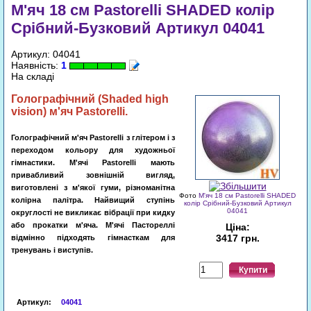
М'яч 18 см Pastorelli SHADED колір
Срібний-Бузковий Артикул 04041
Артикул: 04041
Наявність:
1
На складі
Голографічний
(
Shaded
high
vision) м'яч Pastorelli
.
Голографічний м'яч Pastorelli з глітером і з
переходом кольору для художньої
гімнастики. М'ячі Pastorelli мають
привабливий зовнішній вигляд,
виготовлені з м'якої гуми, різноманітна
Фото
М'яч 18 см Pastorelli SHADED
колірна палітра. Найвищий ступінь
колір Срібний-Бузковий Артикул
04041
округлості не викликає вібрації при кидку
або прокатки м'яча. М'ячі Пастореллі
Ціна:
3417 грн.
відмінно підходять гімнасткам для
тренувань і виступів
.
Купити
Артикул
:
04041