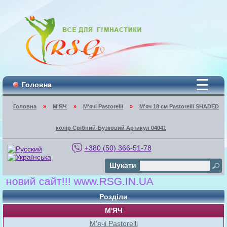
☰
Головна
Головна
»
М'ЯЧ
»
М'ячі Pastorelli
»
М'яч 18 см Pastorelli SHADED
колір Срібний-Бузковий Артикул 04041
+380 (50) 366-51-78
Шукати
ий сайт!!! www.RSG.IN.UA
Розділи
М'ЯЧ
М'ячі Pastorelli