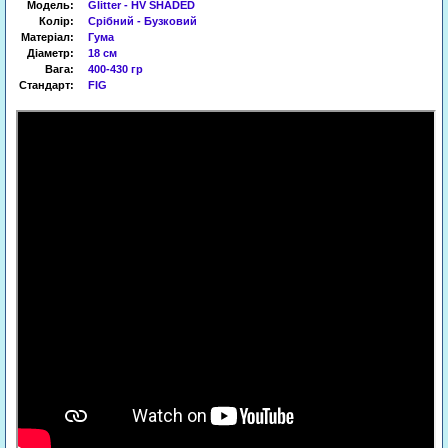
Модель:
Glitter - HV
SHADED
Колір:
Срібний -
Бузковий
Матеріал:
Гума
Діаметр:
18 см
Вага:
400
-430
гр
Стандарт:
FIG