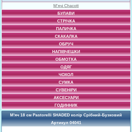
М'ячі Chacott
БУЛАВИ
СТРІЧКА
ПАЛИЧКА
СКАКАЛКА
ОБРУЧ
НАПІВЧЕШКИ
ОБМОТКА
ОДЯГ
ЧОХОЛ
СУМКА
СУВЕНІРИ
АКСЕСУАРИ
ГОДИННИК
М'яч 18 см Pastorelli SHADED колір Срібний-Бузковий
Артикул 04041