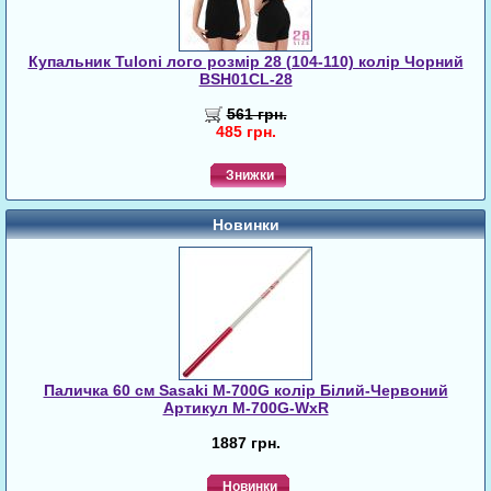
Купальник Tuloni лого розмір 28 (104-110) колір Чорний
BSH01CL-28
561 грн.
485 грн.
Знижки
Новинки
Паличка 60 см Sasaki M-700G колір Білий-Червоний
Артикул M-700G-WxR
1887 грн.
Новинки