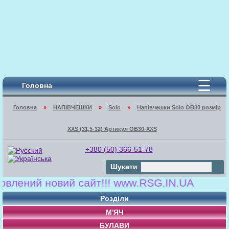
☰
Головна
Головна
»
НАПІВЧЕШКИ
»
Solo
»
Напівчешки Solo OB30 розмір
XXS (31,5-32) Артикул OB30-XXS
+380 (50) 366-51-78
Шукати
лений новий сайт!!! www.RSG.IN.UA
Розділи
М'ЯЧ
БУЛАВИ