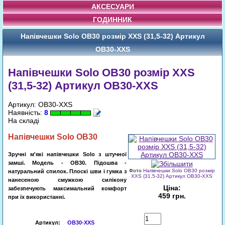
АКСЕСУАРИ
ГОДИННИК
Напівчешки Solo OB30 розмір XXS (31,5-32) Артикул
OB30-XXS
Напівчешки Solo OB30 розмір XXS
(31,5-32) Артикул OB30-XXS
Артикул: OB30-XXS
Наявність:
8
На складі
Напівчешки
Solo OB30
Зручні м'які напівчешки Solo з штучної
замші. Модель - OB30. Підошва -
Фото
Напівчешки Solo OB30 розмір
натуральний спилок. Плоскі шви і гумка з
XXS (31,5-32) Артикул OB30-XXS
нанесеною смужкою силікону
Ціна:
забезпечують максимальний комфорт
459 грн.
при їх використанні.
Купити
Артикул
:
OB30-XXS