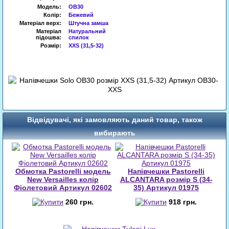
Модель:
OB30
Колір:
Бежевий
Матеріал верх:
Штучна замша
Матеріал
Натуральний
підошва:
спилок
Розмір:
XXS (31,5-32)
Відвідувачі, які замовляють даний товар, також
вибирають
Обмотка Pastorelli модель
Напівчешки Pastorelli
New Versailles колір
ALCANTARA розмір S (34-
Фіолетовий Артикул 02602
35) Артикул 01975
260 грн.
918 грн.