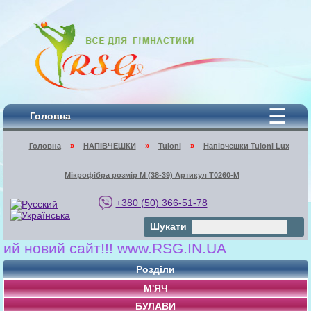
☰
Головна
Головна
»
НАПІВЧЕШКИ
»
Tuloni
»
Напівчешки Tuloni Lux
Мікрофібра розмір M (38-39) Артикул T0260-M
+380 (50) 366-51-78
Шукати
вий сайт!!! www.RSG.IN.UA
Розділи
М'ЯЧ
БУЛАВИ