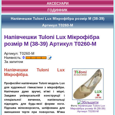
АКСЕСУАРИ
ГОДИННИК
Напівчешки Tuloni Lux Мікрофібра розмір M (38-39)
Артикул T0260-M
Напівчешки Tuloni Lux Мікрофібра
розмір M (38-39) Артикул T0260-M
Артикул: T0260-M
Наявність:
0
За запитом
Напівчешки
Tuloni Lux
Мікрофібра
.
Професійні напівчешки Tuloni модель Lux
для художньої гімнастики з мікрофібри.
Напі
чешки
дуже зручні, м'які і міцні.
Завдяки універсальній конструкції і
спеціальної вичинки, напівпальці
підходять для будь-якої форми ноги.
Фото
Напівчешки Tuloni Lux
Підошва мілковорсиста, шліфована для
Мікрофібра розмір M (38-39)
Артикул T0260-M
зменшення тертя при поворотах. М'яка