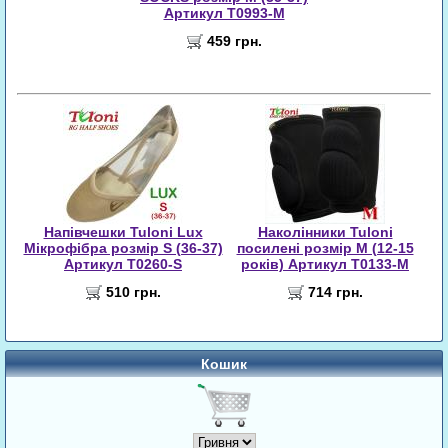
Артикул T0993-M
459 грн.
Напівчешки Tuloni Lux
Наколінники Tuloni
Мікрофібра розмір S (36-37)
посилені розмір M (12-15
Артикул T0260-S
років) Артикул T0133-M
510 грн.
714 грн.
Кошик