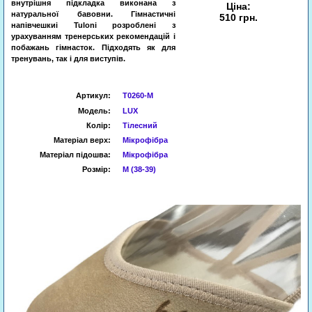
внутрішня підкладка виконана з
Ціна:
натуральної бавовни. Гімнастичні
510 грн.
напівчешкиі Tuloni розроблені з
урахуванням тренерських рекомендацій і
побажань гімнасток. Підходять як для
Запит
тренувань, так і для виступів.
Артикул
:
T0260-M
Модель:
LUX
Колір:
Тілесний
Матеріал верх:
Мікрофібра
Матеріал підошва:
Мікрофібра
Розмір:
M (38-39)