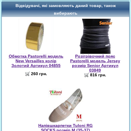
Відвідувачі, які замовляють даний товар, також
вибирають
Обмотка Pastorelli модель
Розігрівочний пояс
New Versailles колір
Pastorelli модель Jersey
Золотий Артикул 04855
розмір Senior Артикул
03849
260 грн.
816 грн.
Напівшкарпетки Tuloni RG
SOCKS розмір M (35-37)