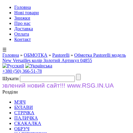
Головна
Нові товари
Знижки
Про нас
Доставка
Оплата
Контакт
☰
Головна
»
ОБМОТКА
»
Pastorelli
»
Обмотка Pastorelli модель
New Versailles колір Золотий Артикул 04855
+380 (50) 366-51-78
Шукати
влений новий сайт!!! www.RSG.IN.UA
Розділи
М'ЯЧ
БУЛАВИ
СТРІЧКА
ПАЛИЧКА
СКАКАЛКА
ОБРУЧ