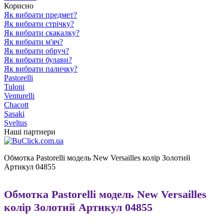
Корисно
Як вибрати предмет?
Як вибрати стрічку?
Як вибрати скакалку?
Як вибрати м'яч?
Як вибрати обруч?
Як вибрати булави?
Як вибрати паличку?
Pastorelli
Tuloni
Venturelli
Chacott
Sasaki
Sveltus
Наші партнери
Обмотка Pastorelli модель New Versailles колір Золотий
Артикул 04855
Обмотка Pastorelli модель New Versailles
колір Золотий Артикул 04855