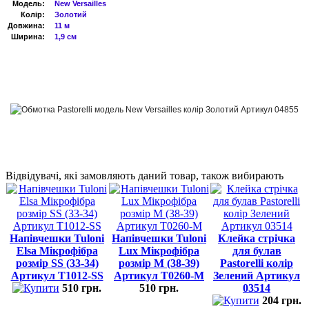
Модель:
New Versailles
Колір:
Золотий
Довжина:
11
м
Ширина:
1,9 см
Відвідувачі, які замовляють даний товар, також вибирають
Напівчешки Tuloni
Напівчешки Tuloni
Клейка стрічка
Elsa Мікрофібра
Lux Мікрофібра
для булав
розмір SS (33-34)
розмір M (38-39)
Pastorelli колір
Артикул T1012-SS
Артикул T0260-M
Зелений Артикул
510 грн.
510 грн.
03514
204 грн.