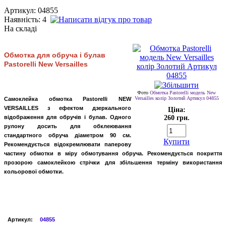
Артикул: 04855
Наявність:
4
На складі
Обмотка для обруча і булав
Pastorelli New Versailles
Фото
Обмотка Pastorelli модель New
Versailles колір Золотий Артикул 04855
Самоклейка
обмотка
Pastorelli NEW
VERSAILLES
з
ефектом
дзеркального
Ціна:
відображення
для
обручів
і
булав
.
Одного
260 грн.
рулону
досить
для
обклеювання
стандартного
обруча
діаметром
90
см
.
Купити
Рекомендується
відокремлювати
паперову
частину
обмотки
в міру
обмотування
обруча
.
Рекомендується
покриття
прозорою
самоклейкою
стрічки
для
збільшення
терміну
використання
кольорової
обмотки
.
Артикул
:
04855