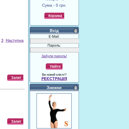
Сума - 0 грн.
Корзина
Вхід
E-Mail:
3
Наступна
Пароль:
Забули пароль!
Увійти
Ви новий клієнт?
Запит
РЕЄСТРАЦІЯ
Знижки
Запит