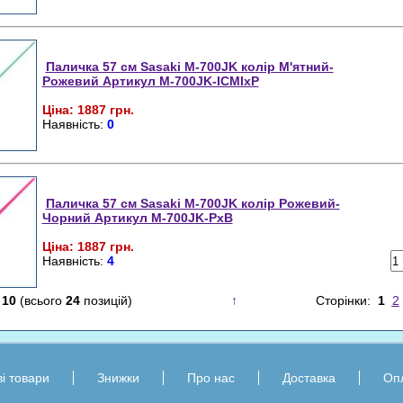
Паличка 57 см Sasaki M-700JK колір М'ятний-
Рожевий Артикул M-700JK-ICMIxP
Ціна: 1887 грн.
Наявність:
0
Паличка 57 см Sasaki M-700JK колір Рожевий-
Чорний Артикул M-700JK-PxB
Ціна: 1887 грн.
Наявність:
4
-
10
(всього
24
позицій)
↑
Сторінки:
1
2
і товари
Знижки
Про нас
Доставка
Оп