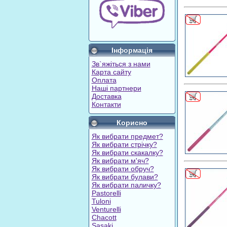
Інформація
Зв`яжіться з нами
Карта сайту
Оплата
Наші партнери
Доставка
Контакти
Корисно
Як вибрати предмет?
Як вибрати стрічку?
Як вибрати скакалку?
Як вибрати м'яч?
Як вибрати обруч?
Як вибрати булави?
Як вибрати паличку?
Pastorelli
Tuloni
Venturelli
Chacott
Sasaki