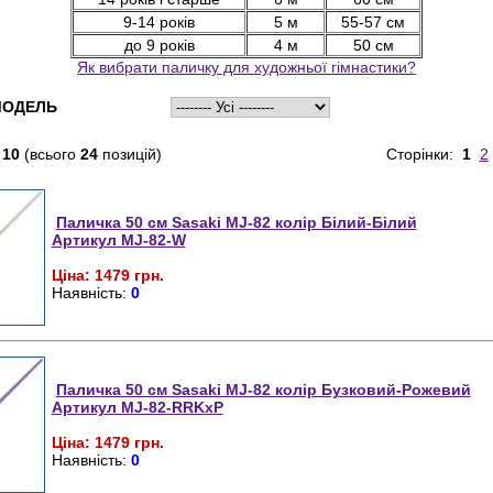
9-14 років
5 м
55-57 см
до 9 років
4 м
50 см
Як вибрати паличку для художньої гімнастики?
ОДЕЛЬ
-
10
(всього
24
позицій)
Сторінки:
1
2
Паличка 50 см Sasaki MJ-82 колір Білий-Білий
Артикул MJ-82-W
Ціна: 1479 грн.
Наявність:
0
Паличка 50 см Sasaki MJ-82 колір Бузковий-Рожевий
Артикул MJ-82-RRKxP
Ціна: 1479 грн.
Наявність:
0