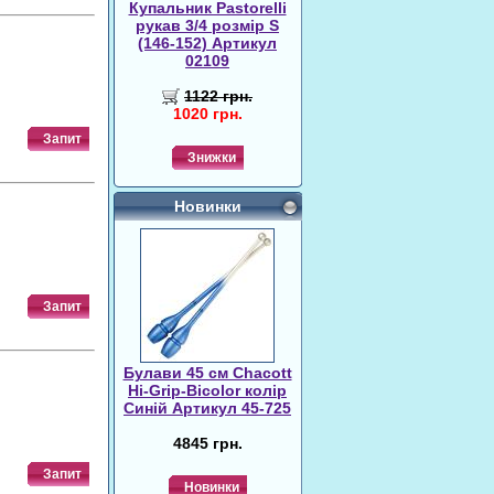
Купальник Pastorelli
рукав 3/4 розмір S
(146-152) Артикул
02109
1122 грн.
1020 грн.
Запит
Знижки
Новинки
Запит
Булави 45 cм Chacott
Hi-Grip-Bicolor колір
Синій Артикул 45-725
4845 грн.
Запит
Новинки