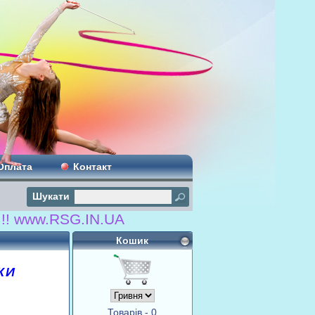
Оплата
Контакт
Шукати
www.RSG.IN.UA
Кошик
КИ
Товарів - 0