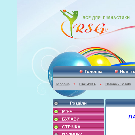
Головна
Нові т
Головна
»
ПАЛИЧКА
»
Палички Sasaki
Розділи
М'ЯЧ
П
БУЛАВИ
СТРІЧКА
ПАЛИЧКА