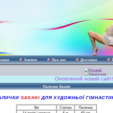
овари
Знижки
Про нас
Доставка
Оновлений новий сайт!!! 
Палички Sasaki
АЛИЧКИ
SASAKI
ДЛЯ ХУДОЖНЬОЇ ГІМНАСТИ
Вік
Стрічка
Паличка
14 років і старше
6 м
60 см