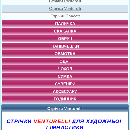
Стрічки Pastorelli
Стрічки Venturelli
Стрічки Chacott
ПАЛИЧКА
СКАКАЛКА
ОБРУЧ
НАПІВЧЕШКИ
ОБМОТКА
ОДЯГ
ЧОХОЛ
СУМКА
СУВЕНІРИ
АКСЕСУАРИ
ГОДИННИК
Стрічки Venturelli
СТРІЧКИ
VENTURELLI
ДЛЯ ХУДОЖНЬОЇ
ГІМНАСТИКИ