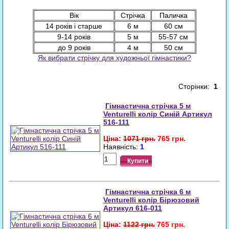
Вік
Стрічка
Паличка
14 років і старше
6 м
60 см
9-14 років
5 м
55-57 см
до 9 років
4 м
50 см
Як вибрати стрічку для художньої гімнастики?
Сторінки:
1
Гімнастична стрічка 5 м
Venturelli колір Синій Артикул
516-111
29%
Ціна:
1071 грн.
765 грн.
Наявність:
1
Купити
Гімнастична стрічка 6 м
Venturelli колір Бірюзовий
Артикул 616-011
32%
Ціна:
1122 грн.
765 грн.