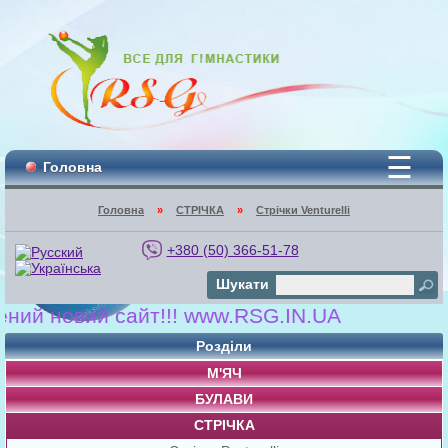
☰
Головна
Головна
»
СТРІЧКА
»
Стрічки Venturelli
+380 (50) 366-51-78
Шукати
й новий сайт!!! www.RSG.IN.UA
Розділи
М'ЯЧ
БУЛАВИ
СТРІЧКА