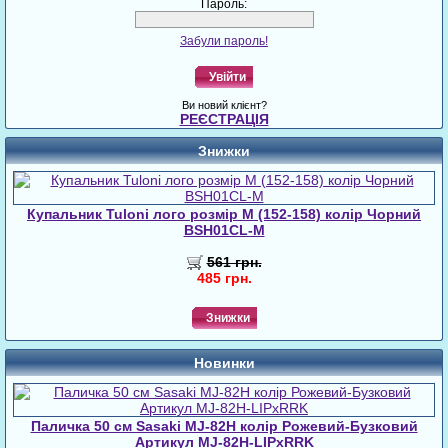
Пароль:
Забули пароль!
Увійти
Ви новий клієнт?
РЕЄСТРАЦІЯ
Знижки
Купальник Tuloni лого розмір M (152-158) колір Чорний
BSH01CL-M
561 грн.
485 грн.
Знижки
Новинки
Паличка 50 см Sasaki MJ-82H колір Рожевий-Бузковий
Артикул MJ-82H-LIPxRRK