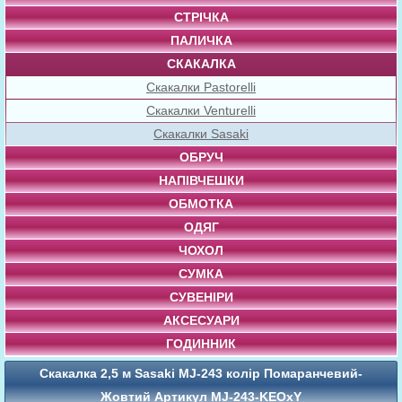
СТРІЧКА
ПАЛИЧКА
СКАКАЛКА
Скакалки Pastorelli
Скакалки Venturelli
Скакалки Sasaki
ОБРУЧ
НАПІВЧЕШКИ
ОБМОТКА
ОДЯГ
ЧОХОЛ
СУМКА
СУВЕНІРИ
АКСЕСУАРИ
ГОДИННИК
Скакалка 2,5 м Sasaki MJ-243 колір Помаранчевий-
Жовтий Артикул MJ-243-KEOxY