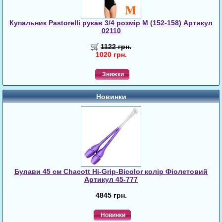
Купальник Pastorelli рукав 3/4 розмір M (152-158) Артикул
02110
1122 грн.
1020 грн.
Знижки
Новинки
Булави 45 cм Chacott Hi-Grip-Bicolor колір Фіолетовий
Артикул 45-777
4845 грн.
Новинки