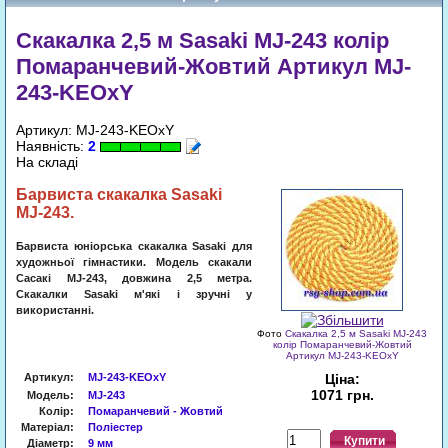
Скакалка 2,5 м Sasaki MJ-243 колір
Помаранчевий-Жовтий Артикул MJ-
243-KEOxY
Артикул: MJ-243-KEOxY
Наявність:
2
На складі
Барвиста скакалка Sasaki
MJ-243.
Барвист
а
юніорська скакалка Sasaki для
художньої гімнастики. Модель скакали
Сасакі MJ-243, довжина 2,5 метра.
Скакалки Sasaki м'які і зручні у
використанні.
Фото
Скакалка 2,5 м Sasaki MJ-243
колір Помаранчевий-Жовтий
Артикул MJ-243-KEOxY
Артикул
:
MJ-243-KEOxY
Ціна:
1071 грн.
Модель:
MJ-243
Колір:
Помаранчевий - Жовтий
Матеріал:
Поліестер
Купити
Діаметр:
9 мм