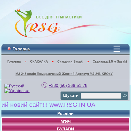
☰
Головна
Головна
»
СКАКАЛКА
»
Скакалки Sasaki
»
Скакалка 2,5 м Sasaki
MJ-243 колір Помаранчевий-Жовтий Артикул MJ-243-KEOxY
+380 (50) 366-51-78
Шукати
новий сайт!!! www.RSG.IN.UA
Розділи
М'ЯЧ
БУЛАВИ