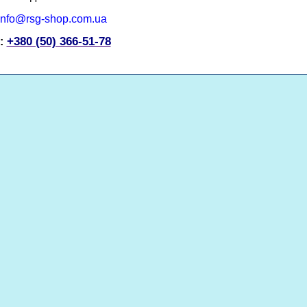
info@rsg-shop.com
.ua
+380 (50) 366-51-78
: