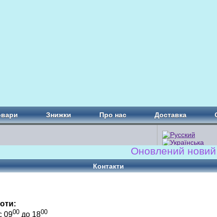
овари
Знижки
Про нас
Доставка
Оновлений новий сай
Контакти
оти:
00
00
с 09
до 18