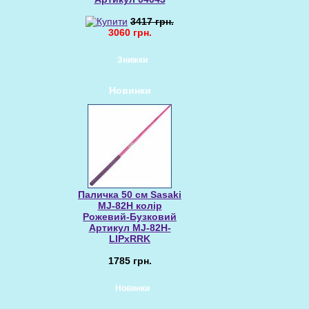
3417 грн.
3060 грн.
Знижки
Новинки
Паличка 50 см Sasaki
MJ-82H колір
Рожевий-Бузковий
Артикул MJ-82H-
LIPxRRK
1785 грн.
Новинки