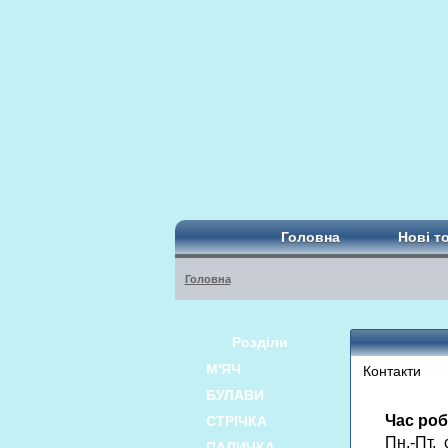
Головна
Нові т
Головна
Розділи
М'ЯЧ
Контакти
БУЛАВИ
Час роб
СТРІЧКА
Пн.-Пт. 
ПАЛИЧКА