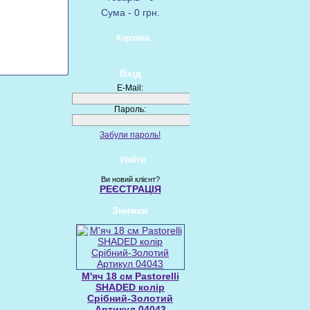
Сума - 0 грн.
Корзина
Вхід
E-Mail:
Пароль:
Забули пароль!
Увійти
Ви новий клієнт?
РЕЄСТРАЦІЯ
Знижки
М'яч 18 см Pastorelli
SHADED колір
Срібний-Золотий
Артикул 04043