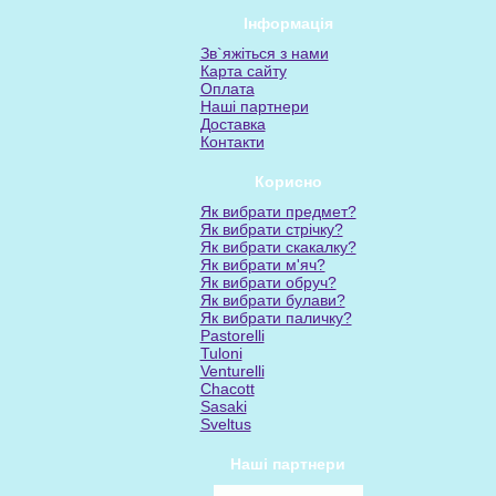
Інформація
Зв`яжіться з нами
Карта сайту
Оплата
Наші партнери
Доставка
Контакти
Корисно
Як вибрати предмет?
Як вибрати стрічку?
Як вибрати скакалку?
Як вибрати м'яч?
Як вибрати обруч?
Як вибрати булави?
Як вибрати паличку?
Pastorelli
Tuloni
Venturelli
Chacott
Sasaki
Sveltus
Наші партнери