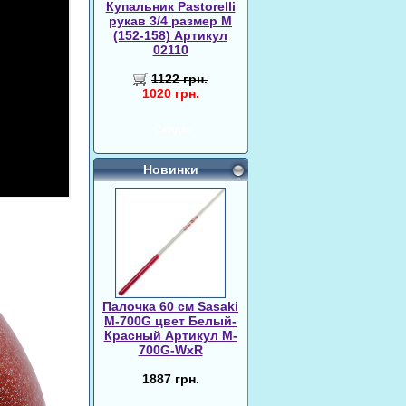
Купальник Pastorelli
рукав 3/4 размер M
(152-158) Артикул
02110
1122 грн.
1020 грн.
Скидки
Новинки
Палочка 60 см Sasaki
M-700G цвет Белый-
Красный Артикул M-
700G-WxR
1887 грн.