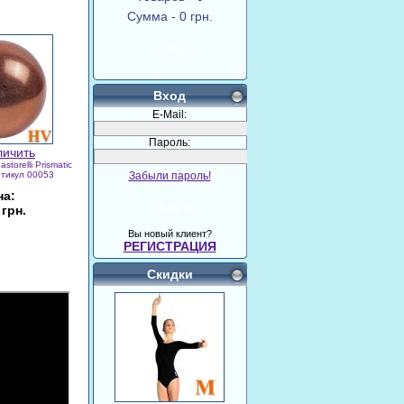
Сумма - 0 грн.
Корзина
Вход
E-Mail:
Пароль:
storelli Prismatic
ртикул 00053
Забыли пароль!
на:
Войти
 грн.
Вы новый клиент?
РЕГИСТРАЦИЯ
прос
Скидки