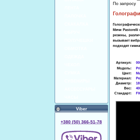
По запросу
ЛЕНТА
Голограф
ПАЛОЧКА
СКАКАЛКА
Голографически
Мячи Pastorell
ОБРУЧ
резины, разли
ПОЛУЧЕШКИ
вызывает вибр
подходят гимна
ОБМОТКА
ОДЕЖДА
Артикул
:
00
ЧЕХОЛ
Модель:
Pr
СУМКА
Цвет:
М
Материал:
Ре
СУВЕНИРЫ
Диаметр:
18
Вес:
40
АКСЕССУАРЫ
Стандарт:
FI
ЧАСЫ
Viber
+380 (50) 366-51-78