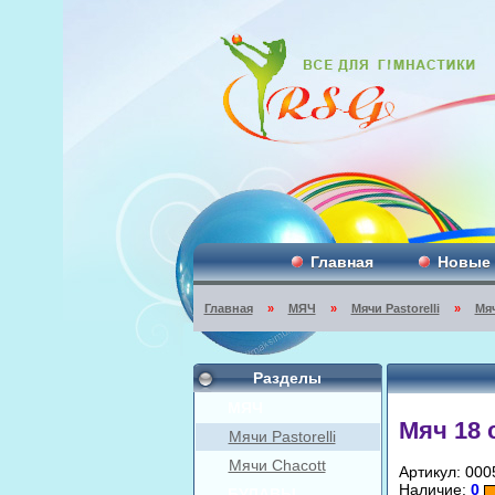
Главная
Новые
Главная
»
МЯЧ
»
Мячи Pastorelli
»
Мяч
Разделы
МЯЧ
Мяч 18 
Мячи Pastorelli
Мячи Chacott
Артикул: 000
Наличие:
0
БУЛАВЫ