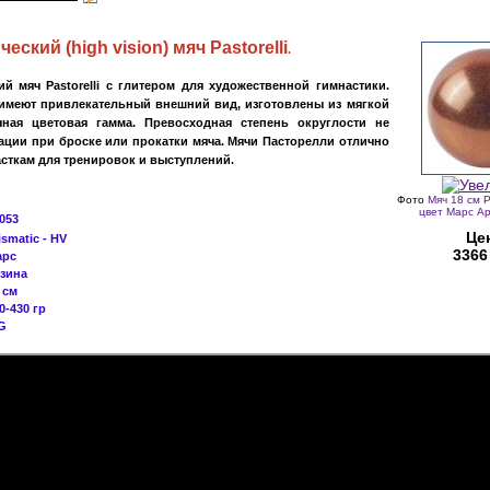
ический
(
high vision
)
мяч
Pastorelli
.
й мяч Pastorelli с глитером
для художественной гимнастики.
i имеют привлекательный внешний вид, изготовлены из мягкой
чная цветовая гамма. Превосходная степень округлости не
ации при броске или прокатки мяча
. Мячи Пасторелли отлично
сткам для тренировок и выступлений.
Фото
Мяч 18 см Pa
цвет Марс А
053
Це
ismatic - HV
3366
арс
зина
 см
За
0-430 гр
G