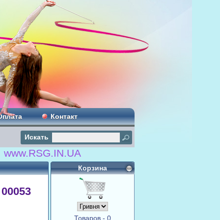
Оплата
Контакт
Искать
SG.IN.UA
Корзина
 00053
Товаров - 0