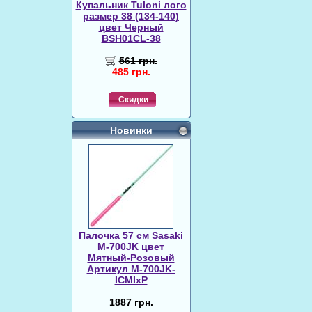
Купальник Tuloni лого
размер 38 (134-140)
цвет Черный
BSH01CL-38
561 грн.
485 грн.
Скидки
Новинки
Палочка 57 см Sasaki
M-700JK цвет
Мятный-Розовый
Артикул M-700JK-
ICMIxP
1887 грн.