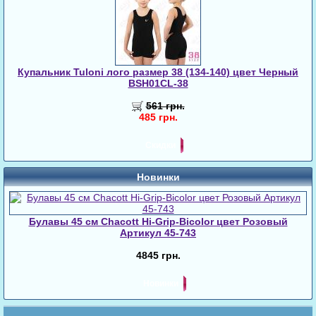
Купальник Tuloni лого размер 38 (134-140) цвет Черный
BSH01CL-38
561 грн.
485 грн.
Скидки
Новинки
Булавы 45 cм Chacott Hi-Grip-Bicolor цвет Розовый
Артикул 45-743
4845 грн.
Новинки