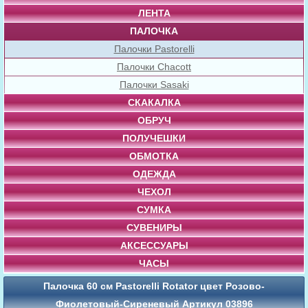
ЛЕНТА
ПАЛОЧКА
Палочки Pastorelli
Палочки Chacott
Палочки Sasaki
СКАКАЛКА
ОБРУЧ
ПОЛУЧЕШКИ
ОБМОТКА
ОДЕЖДА
ЧЕХОЛ
СУМКА
СУВЕНИРЫ
АКСЕССУАРЫ
ЧАСЫ
Палочка 60 см Pastorelli Rotator цвет Розово-
Фиолетовый-Сиреневый Артикул 03896