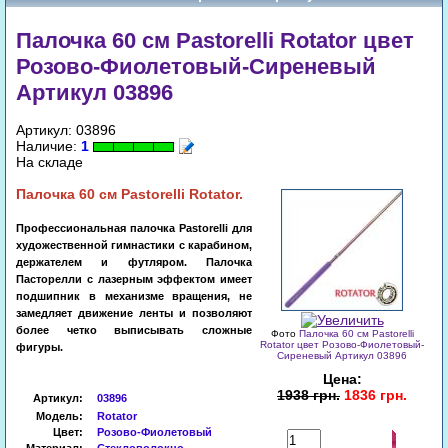
Палочка 60 см Pastorelli Rotator цвет
Розово-Фиолетовый-Сиреневый
Артикул 03896
Артикул: 03896
Наличие:
1
На складе
Палочка
60 см Pastorelli
Rotator
.
Профессиональная палочка Pastorelli для
художественной гимнастики с карабином,
держателем и футляром. Палочка
Пасторелли с лазерным эффектом имеет
подшипник в механизме вращения, не
замедляет движение ленты и позволяют
более четко выписывать сложные
Фото
Палочка 60 см Pastorelli
Rotator цвет Розово-Фиолетовый-
фигуры.
Сиреневый Артикул 03896
Цена:
1938 грн.
1836 грн.
Артикул
:
03896
Модель:
Rotator
Цвет:
Розово-Фиолетовый
Купить