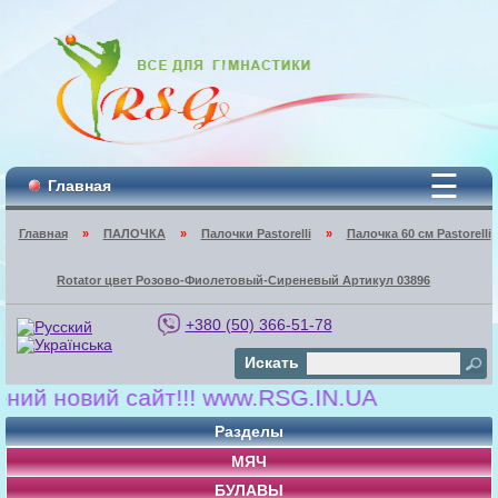
☰
Главная
Главная
»
ПАЛОЧКА
»
Палочки Pastorelli
»
Палочка 60 см Pastorelli
Rotator цвет Розово-Фиолетовый-Сиреневый Артикул 03896
+380 (50) 366-51-78
Искать
й новий сайт!!! www.RSG.IN.UA
Разделы
МЯЧ
БУЛАВЫ