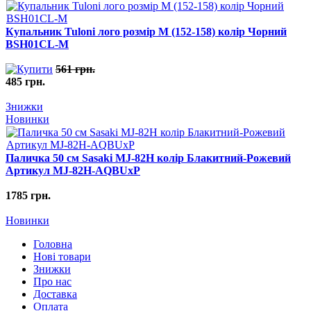
Купальник Tuloni лого розмір M (152-158) колір Чорний
BSH01CL-M
561 грн.
485 грн.
Знижки
Новинки
Паличка 50 см Sasaki MJ-82H колір Блакитний-Рожевий
Артикул MJ-82H-AQBUxP
1785 грн.
Новинки
Головна
Нові товари
Знижки
Про нас
Доставка
Оплата