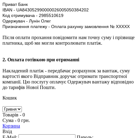
Приват Банк
IBAN - UA843052990000026005050384202
Код отримувача - 2985510619
Одержувач - Лунін Олег
Призначення платежу - Оплата рахунку замовлення № ХХХХХ
Після оплати прохання повідомити нам точну суму і прізвище
платника, щоб ми могли контролювати платіж.
2. Оплата готівкою при отриманні
Накладений платіж - передбачає розрахунок за вантаж, суму
вартості якого Відправник доручає отримати транспортної
компанії.
Цю послугу оплачує Одержувач вантажу відповідно
до тарифів Нової Пошти.
Кошик
Товарів - 0
Сума - 0 грн.
Корзина
Вхід
E-Mail:
Пароль: