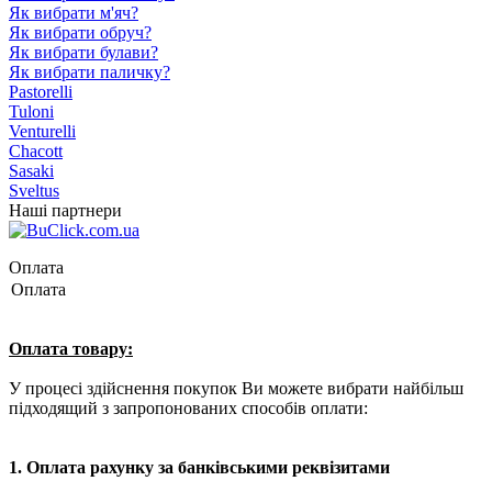
Як вибрати м'яч?
Як вибрати обруч?
Як вибрати булави?
Як вибрати паличку?
Pastorelli
Tuloni
Venturelli
Chacott
Sasaki
Sveltus
Наші партнери
Оплата
Оплата
Оплата товару:
У процесі здійснення покупок Ви можете вибрати найбільш
підходящий з запропонованих способів оплати:
1.
Оплата рахунку за банківськими реквізитами