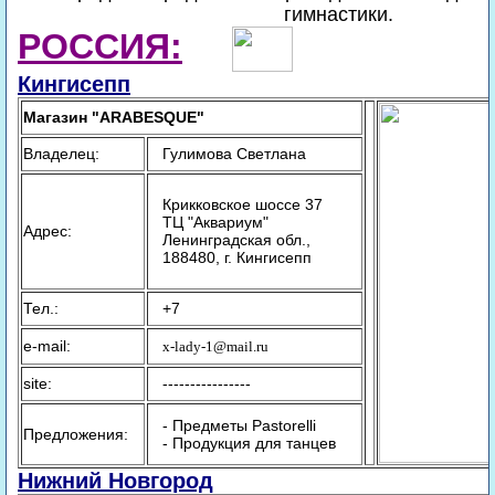
гимнастики.
РОССИЯ:
Кингисепп
Магазин "ARABESQUE"
Владелец:
Гулимова Светлана
Крикковское шоссе 37
ТЦ "Аквариум"
Адрес:
Ленинградская обл.,
188480, г. Кингисепп
Тел.:
+7
e-mail:
x-lady-1@mail.ru
site:
----------------
- Предметы Pastorelli
Предложения:
- Продукция для танцев
Нижний Новгород