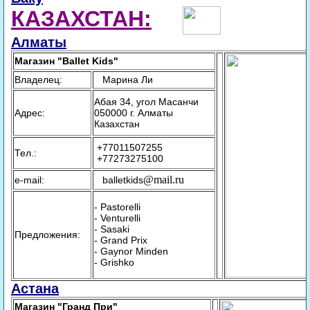
КАЗАХСТАН:
Алматы
Магазин "Ballet Kids"
Владелец:
Марина Ли
Абая 34, угол Масанчи
Адрес:
050000 г. Алматы
Казахстан
+77011507255
Тел.:
+77273275100
@mail.ru
e-mail:
balletkids
- Pastorelli
- Venturelli
- Sasaki
Предложения:
- Grand Prix
- Gaynor Minden
- Grishko
Астана
Магазин "Гранд При"