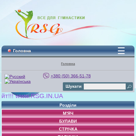
☰
Головна
Головна
+380 (50) 366-51-78
Шукати
! www.RSG.IN.UA
Розділи
М'ЯЧ
БУЛАВИ
СТРІЧКА