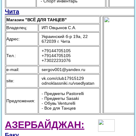
- Спорт инвентарь
Чита
Магазин "ВСЁ ДЛЯ ТАНЦЕВ"
Владелец:
ИП Овцынов С.А.
Украинский б-р 19а, 22
Адрес:
672039 г. Чита
+79144705105
Тел.:
+79144705105
+73022231076
e-mail:
sergov001@yandex.ru
vk.com/club17915129
site:
odnoklassniki.ru/vsedlyatan
- Предметы Pastorelli
- Предметы Sasaki
Предложения:
- Обувь Venturelli
- Все для Танцев
АЗЕРБАЙДЖАН:
Баку