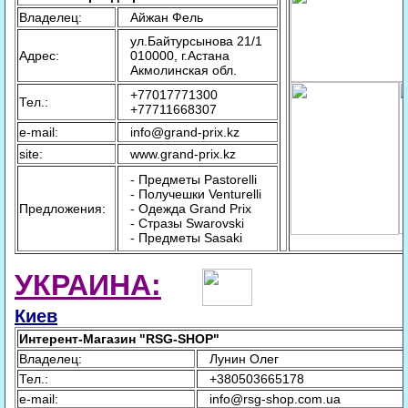
Владелец:
Айжан Фель
ул.Байтурсынова 21/1
Адрес:
010000, г.Астана
Акмолинская обл.
+77017771300
Тел.:
+77711668307
e-mail:
info@grand-prix.kz
site:
www.grand-prix.kz
- Предметы Pastorelli
- Получешки Venturelli
Предложения:
- Одежда Grand Prix
- Стразы Swarovski
- Предметы Sasaki
УКРАИНА:
Киев
Интерент-Магазин "RSG-SHOP"
Владелец:
Лунин Олег
Тел.:
+380503665178
e-mail:
info@rsg-shop.com.ua