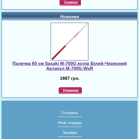
Знижки
Новинки
Паличка 60 см Sasaki M-700G колір Білий-Червоний
Артикул M-700G-WxR
1887 грн.
Новинки
Головна
Нові товари
Знижки