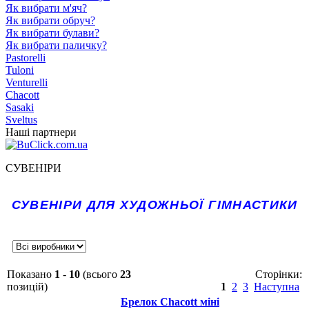
Як вибрати м'яч?
Як вибрати обруч?
Як вибрати булави?
Як вибрати паличку?
Pastorelli
Tuloni
Venturelli
Chacott
Sasaki
Sveltus
Наші партнери
СУВЕНІРИ
СУВЕНІРИ ДЛЯ ХУДОЖНЬОЇ ГІМНАСТИКИ
Показано
1
-
10
(всього
23
Сторінки:
позицій)
1
2
3
Наступна
Брелок Chacott міні