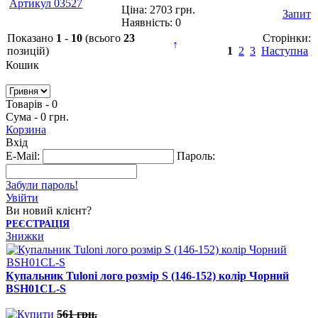
Ціна: 2703 грн.
Запит
Наявність:
0
Показано
1
-
10
(всього
23
Сторінки:
↑
позицій)
1
2
3
Наступна
Кошик
Товарів - 0
Сума - 0 грн.
Корзина
Вхід
E-Mail:
Пароль:
Забули пароль!
Увійти
Ви новий клієнт?
РЕЄСТРАЦІЯ
Знижки
Купальник Tuloni лого розмір S (146-152) колір Чорний
BSH01CL-S
561 грн.