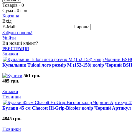
Товарів - 0
Сума - 0 грн.
Корзина
Вхід
E-Mail:
Пароль:
Забули пароль!
Увійти
Ви новий клієнт?
РЕЄСТРАЦІЯ
Знижки
Купальник Tuloni лого розмір M (152-158) колір Чорний B
561 грн.
485 грн.
Знижки
Новинки
Булави 45 cм Chacott Hi-Grip-Bicolor колір Чорний Артикул 
4845 грн.
Новинки