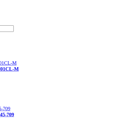
SH01CL-M
45-709