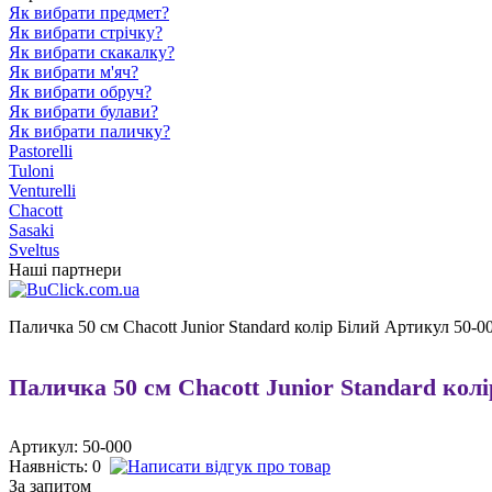
Як вибрати предмет?
Як вибрати стрічку?
Як вибрати скакалку?
Як вибрати м'яч?
Як вибрати обруч?
Як вибрати булави?
Як вибрати паличку?
Pastorelli
Tuloni
Venturelli
Chacott
Sasaki
Sveltus
Наші партнери
Паличка 50 см Chacott Junior Standard колір Білий Артикул 50-0
Паличка 50 см Chacott Junior Standard кол
Артикул: 50-000
Наявність:
0
За запитом