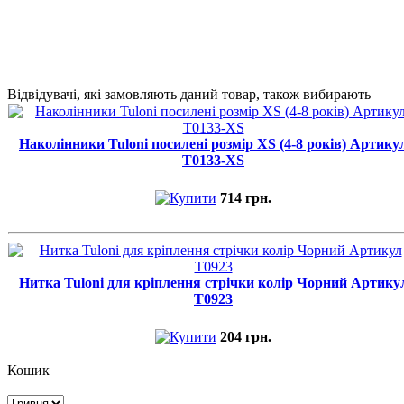
Відвідувачі, які замовляють даний товар, також вибирають
Наколінники Tuloni посилені розмір XS (4-8 років) Артику
T0133-XS
714 грн.
Нитка Tuloni для кріплення стрічки колір Чорний Артику
T0923
204 грн.
Кошик