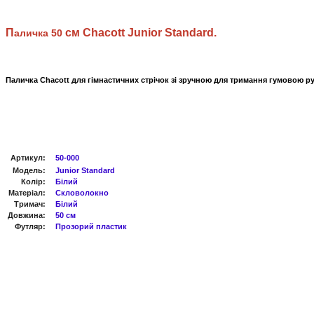
П
см
Chacott Junior Standard.
аличка 50
Паличка Chacott для гімнастичних стрічок зі зручною для тримання гумовою ру
Артикул
:
50-000
Модель:
Junior
Standard
Колір:
Білий
Матеріал:
Скловолокно
Тримач:
Білий
Довжина:
50 см
Футляр:
Прозорий пластик