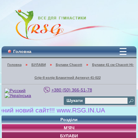
☰
Головна
Головна
»
БУЛАВИ
»
Булави Chacott
»
Булави 41 cм Chacott Hi-
Grip-II колір Блакитний Артикул 41-022
+380 (50) 366-51-78
Шукати
 новий сайт!!! www.RSG.IN.UA
Розділи
М'ЯЧ
БУЛАВИ