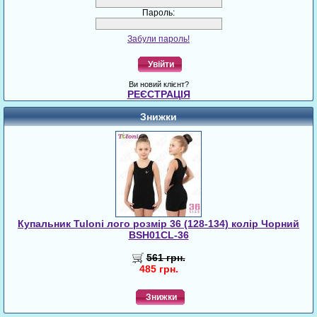
Пароль:
Забули пароль!
Увійти
Ви новий клієнт?
РЕЄСТРАЦІЯ
Знижки
Купальник Tuloni лого розмір 36 (128-134) колір Чорний
BSH01CL-36
561 грн.
485 грн.
Знижки