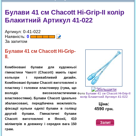
Булави 41 cм Chacott Hi-Grip-II колір
Блакитний Артикул 41-022
Артикул: 0-41-022
Наявність:
0
За запитом
Булави 41
см
Chacott
Hi-Grip-
II
.
Комбіновані булави для художньої
гімнастики Чакотт (Chacott) мають гарні
кольори і привабливий дизайн.
Комбіновані булави Chacott виготовлені з
пластику і головки еластомеру (гума, що
володіє високоеластичними
Фото
Булави 41 cм Chacott Hi-Grip-II
колір Блакитний Артикул 41-022
властивостями). Булави Chacott ідеально
збалансовані, передбачена можливість
Ціна:
4590 грн.
фіксації кульки однієї булави в голівці
другий булави. Гімнастичні булави
Chacott виготовлені в Японії, 410
Запит
міліметрів в довжину і середня вага 150
грам.