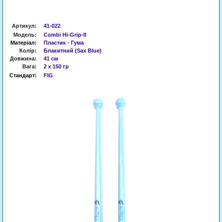
Артикул
:
41-022
Модель:
Combi Hi-Grip-II
Матеріал:
Пластик - Гума
Колір:
Блакитний (Sax Blue)
Довжина:
41 см
Вага:
2 х 150 гр
Стандарт:
FIG