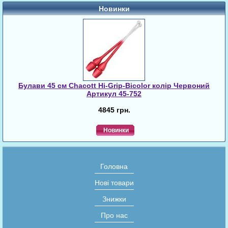
Новинки
Булави 45 cм Chacott Hi-Grip-Bicolor колір Червоний
Артикул 45-752
4845 грн.
Новинки
Головна
Нові товари
Знижки
Про нас