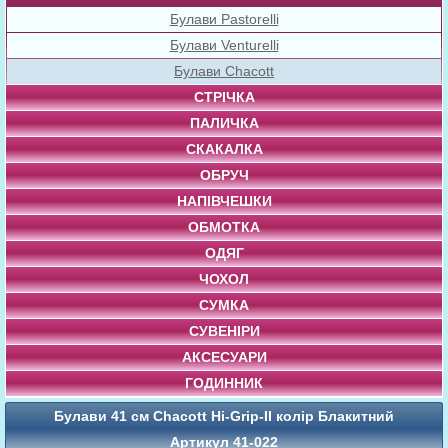
Булави Pastorelli
Булави Venturelli
Булави Chacott
СТРІЧКА
ПАЛИЧКА
СКАКАЛКА
ОБРУЧ
НАПІВЧЕШКИ
ОБМОТКА
ОДЯГ
ЧОХОЛ
СУМКА
СУВЕНІРИ
АКСЕСУАРИ
ГОДИННИК
Булави 41 cм Chacott Hi-Grip-II колір Блакитний
Артикул 41-022