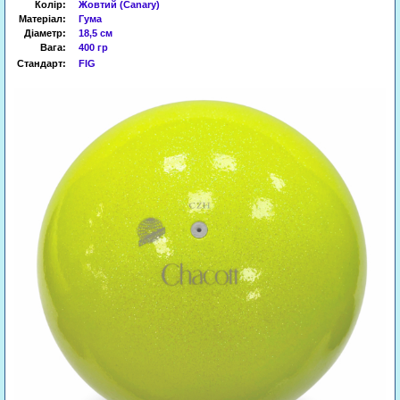
Колір:
Жовтий (Canary)
Матеріал:
Гума
Діаметр:
18,5 см
Вага:
400 гр
Стандарт:
FIG