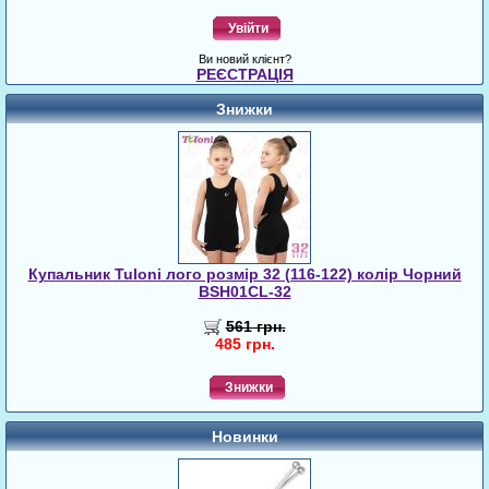
Увійти
Ви новий клієнт?
РЕЄСТРАЦІЯ
Знижки
Купальник Tuloni лого розмір 32 (116-122) колір Чорний
BSH01CL-32
561 грн.
485 грн.
Знижки
Новинки