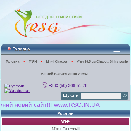
☰
Головна
Головна
»
М'ЯЧ
»
М'ячі Chacott
»
М'яч 18,5 см Chacott Shiny колір
Жовтий (Canary) Артикул 662
+380 (50) 366-51-78
Шукати
й новий сайт!!! www.RSG.IN.UA
Розділи
М'ЯЧ
М'ячі Pastorelli