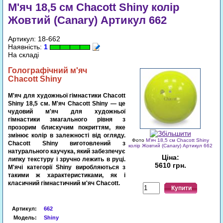
М'яч 18,5 см Chacott Shiny колір
Жовтий (Canary) Артикул 662
Артикул: 18-662
Наявність:
1
На складі
Голографічний
м'яч
Chacott
Shiny
М'яч для художньої гімнастики Chacott
Shiny 18,5 см. М'яч Chacott Shiny — це
чудовий м'яч для художньої
гімнастики змагального рівня з
прозорим блискучим покриттям, яке
змінює колір в залежності від огляду.
Фото
М'яч 18,5 см Chacott Shiny
Chacott Shiny виготовлений з
колір Жовтий (Canary) Артикул 662
натурального каучука, який забезпечує
Ціна:
липку текстуру і зручно лежить в руці.
5610 грн.
М'ячі категорії Shiny виробляються з
такими ж характеристиками, як і
класичний гімнастичний м'яч Chacott.
Купити
Артикул
:
662
Модель:
Shiny