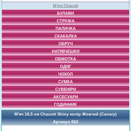
М'ячі Chacott
БУЛАВИ
СТРІЧКА
ПАЛИЧКА
СКАКАЛКА
ОБРУЧ
НАПІВЧЕШКИ
ОБМОТКА
ОДЯГ
ЧОХОЛ
СУМКА
СУВЕНІРИ
АКСЕСУАРИ
ГОДИННИК
М'яч 18,5 см Chacott Shiny колір Жовтий (Canary)
Артикул 662