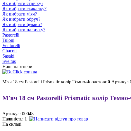
Як вибрати стрічку?
Як вибрати скакалку?
Як вибрати м'яч?
Як вибрати обруч?
Як вибрати булави?
Як вибрати паличку?
Pastorelli
Tuloni
Venturelli
Chacott
Sasaki
Sveltus
Наші партнери
М'яч 18 см Pastorelli Prismatic колір Темно-Фіолетовий Артикул
М'яч 18 см Pastorelli Prismatic колір Темн
Артикул: 00048
Наявність:
1
На складі