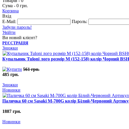
Товарів - 0
Сума - 0 грн.
Корзина
Вхід
E-Mail:
Пароль:
Забули пароль!
Увійти
Ви новий клієнт?
РЕЄСТРАЦІЯ
Знижки
Купальник Tuloni лого розмір M (152-158) колір Чорний B
561 грн.
485 грн.
Знижки
Новинки
Паличка 60 см Sasaki M-700G колір Білий-Червоний Арти
1887 грн.
Новинки