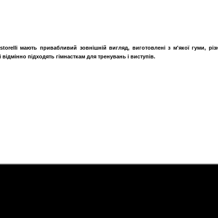
Pastorelli мають привабливий зовнішній вигляд, виготовлені з м'якої гуми, рі
і відмінно підходять гімнасткам для тренувань і виступів
.