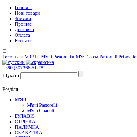
Головна
Нові товари
Знижки
Про нас
Доставка
Оплата
Контакт
☰
Головна
»
М'ЯЧ
»
М'ячі Pastorelli
»
М'яч 18 см Pastorelli Prisma
+380 (50) 366-51-78
Шукати
Розділи
М'ЯЧ
М'ячі Pastorelli
М'ячі Chacott
БУЛАВИ
СТРІЧКА
ПАЛИЧКА
СКАКАЛКА