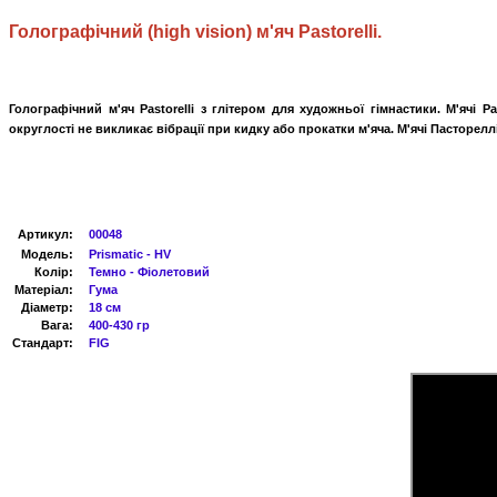
Голографічний
(
high vision
)
м'яч
Pastorelli
.
Голографічний м'яч Pastorelli з глітером для художньої гімнастики. М'ячі 
округлості не викликає вібрації при кидку або прокатки м'яча. М'ячі Пасторелл
Артикул
:
00048
Модель:
Prismatic - HV
Колір:
Темно - Фіолетовий
Матеріал:
Гума
Діаметр:
18 см
Вага:
400
-430
гр
Стандарт:
FIG