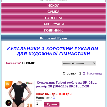
ЧОХОЛ
СУМКА
СУВЕНІРИ
АКСЕСУАРИ
ГОДИННИК
Короткий Рукав
КУПАЛЬНИКИ З
К
О
Р
О
Т
К
И
М
Р
У
К
А
В
О
М
ДЛЯ ХУДОЖНЬОЇ ГІМНАСТИКИ
Показати:
РОЗМІР
Сторінки:
1
2
Наступна
Купальник Tuloni емблема BK-01LL
9%
розмір 28 (104-110) BK01LLC-28
Ціна:
561 грн.
510 грн.
Наявність:
1
Купити