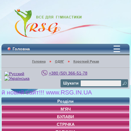
☰
Головна
Головна
»
ОДЯГ
»
Короткий Рукав
+380 (50) 366-51-78
Шукати
новий сайт!!! www.RSG.IN.UA
Розділи
М'ЯЧ
БУЛАВИ
СТРІЧКА