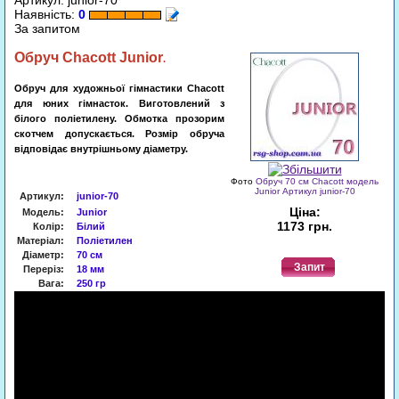
Артикул: junior-70
Наявність:
0
За запитом
Обруч
Chacott Junior
.
Обруч для художньої гімнастики Chacott
для юних гімнасток. Виготовлений з
білого поліетилену. Обмотка прозорим
скотчем допускається. Розмір обруча
відповідає внутрішньому діаметру.
Фото
Обруч 70 cм Chacott модель
Junior Артикул junior-70
Артикул
:
junior-
70
Ціна:
Модель:
Junior
1173 грн.
Колір:
Білий
Матеріал:
Поліетилен
Діаметр:
70 cм
Запит
Переріз:
18 мм
Вага:
250 гр