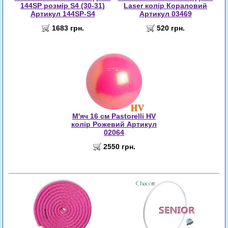
144SP розмір S4 (30-31)
Laser колір Кораловий
Артикул 144SP-S4
Артикул 03469
1683 грн.
520 грн.
М'яч 16 см Pastorelli HV
колір Рожевий Артикул
02064
2550 грн.