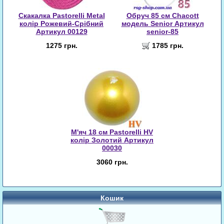
Скакалка Pastorelli Metal
Обруч 85 cм Chacott
колір Рожевий-Срібний
модель Senior Артикул
Артикул 00129
senior-85
1275 грн.
1785 грн.
М'яч 18 см Pastorelli HV
колір Золотий Артикул
00030
3060 грн.
Кошик