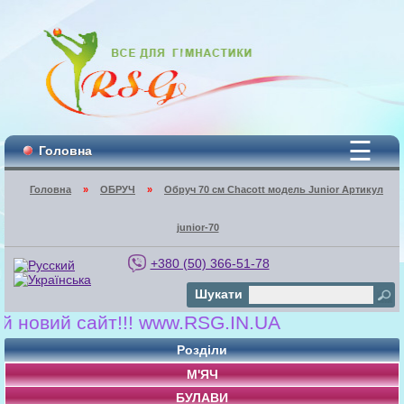
☰
Головна
Головна
»
ОБРУЧ
»
Обруч 70 cм Chacott модель Junior Артикул
junior-70
+380 (50) 366-51-78
Шукати
овий сайт!!! www.RSG.IN.UA
Розділи
М'ЯЧ
БУЛАВИ