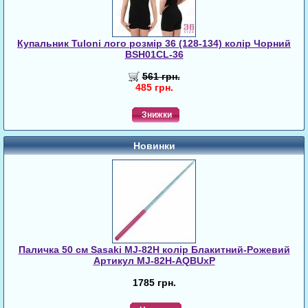
Купальник Tuloni лого розмір 36 (128-134) колір Чорний
BSH01CL-36
561 грн.
485 грн.
Знижки
Новинки
Паличка 50 см Sasaki MJ-82H колір Блакитний-Рожевий
Артикул MJ-82H-AQBUxP
1785 грн.