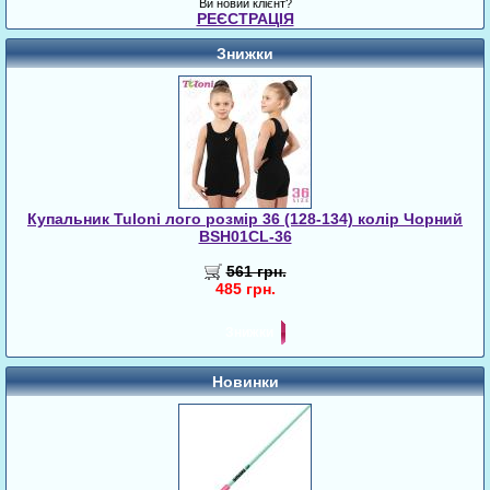
Ви новий клієнт?
РЕЄСТРАЦІЯ
Знижки
Купальник Tuloni лого розмір 36 (128-134) колір Чорний
BSH01CL-36
561 грн.
485 грн.
Знижки
Новинки