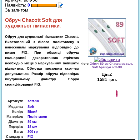
Артикул: soft-90
Наявність:
0
За запитом
Обруч
Chacott Soft для
художньої гімнастики
.
Обруч для художньої гімнастики Chacott.
Виготовлений з білого поліетилену з
нанесенням маркування відповідно до
вимог FIG. При обмотці обруча
кольоровий декоративною стрічкою
необхідно місце з маркуванням залишати
Фото
Обруч 89 cм Chacott модель
Soft Артикул soft-90
відкритим. Обмотка прозорим скотчем
допускається. Розмір обруча відповідає
Ціна:
1581 грн.
внутрішньому діаметру. Обруч
сертифікований FIG.
Запит
Артикул
:
soft-90
Модель:
Soft
Колір:
Білий
Матеріал:
Поліетилен
Діаметр:
89 cм
Переріз:
18 мм
Вага:
300 гр
Стандарт:
FIG