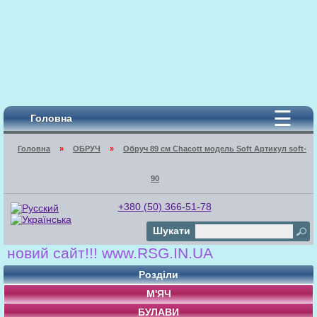
☰
Головна
Головна
»
ОБРУЧ
»
Обруч 89 cм Chacott модель Soft Артикул soft-
90
+380 (50) 366-51-78
Шукати
ий сайт!!! www.RSG.IN.UA
Розділи
М'ЯЧ
БУЛАВИ