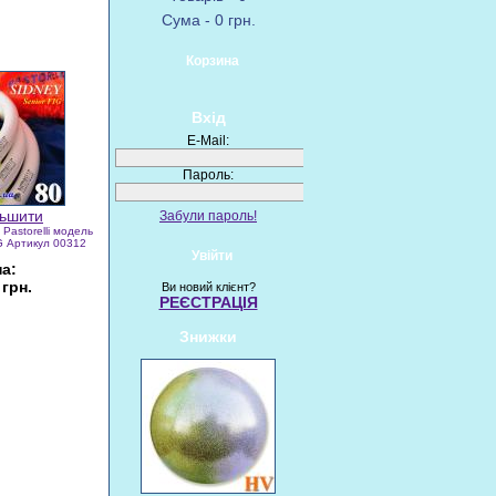
Сума - 0 грн.
Корзина
Вхід
E-Mail:
Пароль:
Забули пароль!
Pastorelli модель
IG Артикул 00312
Увійти
на:
 грн.
Ви новий клієнт?
РЕЄСТРАЦІЯ
Знижки
Купити