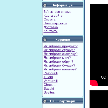
Інформація
Зв`яжіться з нами
Карта сайту
Оплата
Наші партнери
Доставка
Контакти
Корисно
Як вибрати предмет?
Як вибрати стрічку?
Як вибрати скакалку?
Як вибрати м'яч?
Як вибрати обруч?
Як вибрати булави?
Як вибрати паличку?
Pastorelli
Tuloni
Venturelli
Chacott
Sasaki
Sveltus
Наші партнери