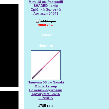
М'яч 18 см Pastorelli
SHADED колір
Срібний-Золотий
Артикул 04043
3417 грн.
3060 грн.
Знижки
Новинки
Паличка 50 см Sasaki
MJ-82H колір
Рожевий-Бузковий
Артикул MJ-82H-
LIPxRRK
1785 грн.