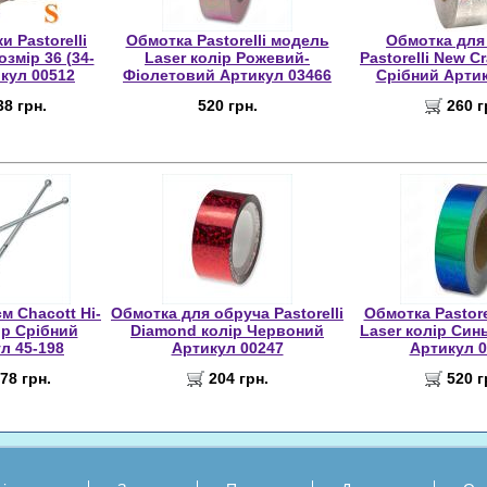
и Pastorelli
Обмотка Pastorelli модель
Обмотка для
змір 36 (34-
Laser колір Рожевий-
Pastorelli New C
икул 00512
Фіолетовий Артикул 03466
Срібний Артик
38 грн.
520 грн.
260 г
м Chacott Hi-
Обмотка для обруча Pastorelli
Обмотка Pastore
ір Срібний
Diamond колір Червоний
Laser колір Син
л 45-198
Артикул 00247
Артикул 0
78 грн.
204 грн.
520 г