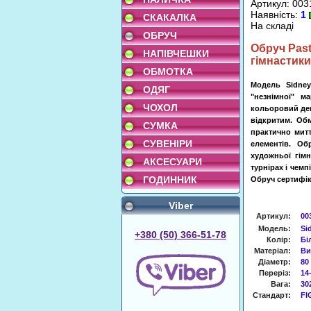
Артикул: 003
Наявність:
1
СКАКАЛКА
На складі
ОБРУЧ
Обруч
Past
НАПІВЧЕШКИ
гімнастики
ОБМОТКА
Модель Sidney
ОДЯГ
"незнімної" м
ЧОХОЛ
кольоровий дек
відкритим. Об
СУМКА
практично мит
СУВЕНІРИ
елементів. Об
художньої гім
АКСЕСУАРИ
турнірах і чемп
ГОДИННИК
Обруч сертифік
Viber
Артикул
:
00
Модель:
Si
+380 (50) 366-51-78
Колір:
Бі
Матеріал:
Ви
Діаметр:
80
Переріз:
14
Вага:
30
Стандарт:
FI