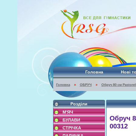
Головна
Нові т
Головна
»
ОБРУЧ
»
Обруч 80 cм Pastorel
Розділи
М'ЯЧ
Обруч 8
БУЛАВИ
00312
СТРІЧКА
ПАЛИЧКА