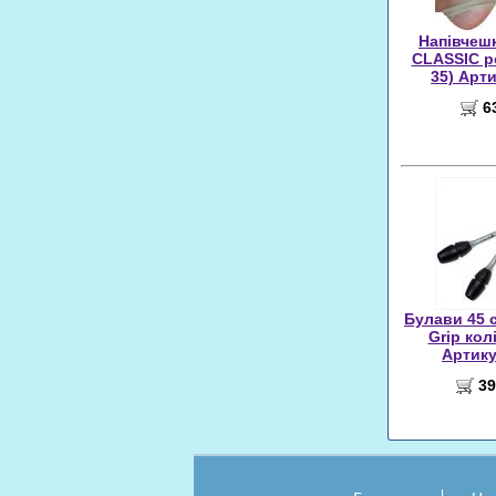
Напівчешк
CLASSIC ро
35) Арт
6
Булави 45 c
Grip кол
Артику
39