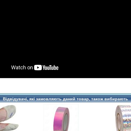
Відвідувачі, які замовляють даний товар, також вибирають