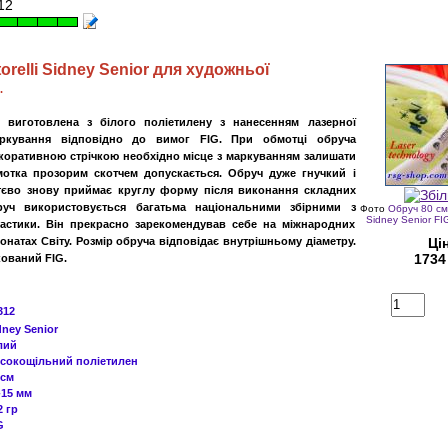
12
orelli
Sidney Senior
для художньої
.
 виготовлена ​​з білого поліетилену з нанесенням лазерної
аркування відповідно до вимог FIG. При обмотці обруча
оративною стрічкою необхідно місце з маркуванням залишати
мотка прозорим скотчем допускається. Обруч дуже гнучкий і
тєво знову приймає круглу форму після виконання складних
руч використовується багатьма національними збірними з
Фото
Обруч 80 cм 
Sidney Senior F
настики. Він прекрасно зарекомендував себе на міжнародних
іонатах Світу. Розмір обруча відповідає внутрішньому діаметру.
Ці
1734
ований FIG.
312
dne
y Senior
лий
сокощільний
поліетилен
 см
-15
мм
2 гр
G