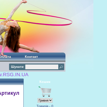
Оплата
Контакт
Шукати
G.IN.UA
Кошик
 Артикул
Товарів - 0