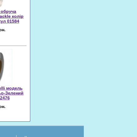
 обруча
rackle колір
ул 01584
рн.
lli модель
ьо-Зелений
2476
рн.