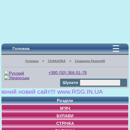
☰
Головна
Головна
»
СКАКАЛКА
»
Скакалки Pastorelli
+380 (50) 366-51-78
Шукати
ий новий сайт!!! www.RSG.IN.UA
Розділи
М'ЯЧ
БУЛАВИ
СТРІЧКА