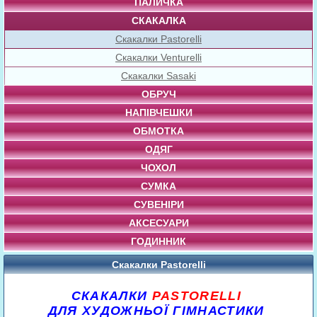
ПАЛИЧКА
СКАКАЛКА
Скакалки Pastorelli
Скакалки Venturelli
Скакалки Sasaki
ОБРУЧ
НАПІВЧЕШКИ
ОБМОТКА
ОДЯГ
ЧОХОЛ
СУМКА
СУВЕНІРИ
АКСЕСУАРИ
ГОДИННИК
Скакалки Pastorelli
СКАКАЛКИ
PASTORELLI
ДЛЯ ХУДОЖНЬОЇ ГІМНАСТИКИ