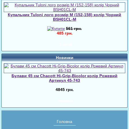
Купальник Tuloni лого розмір M (152-158) колір Чорний
BSH01CL-M
561 грн.
485 грн.
Знижки
Новинки
Булави 45 cм Chacott Hi-Grip-Bicolor колір Рожевий
Артикул 45-743
4845 грн.
Новинки
Головна