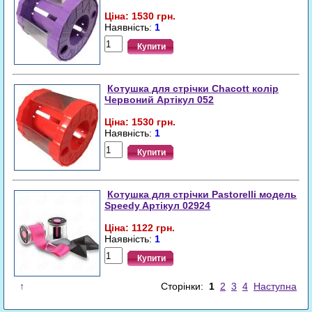
Ціна: 1530 грн.
Наявність:
1
Купити
Котушка для стрічки Chacott колір
Червоний Aртікул 052
Ціна: 1530 грн.
Наявність:
1
Купити
Котушка для стрічки Pastorelli модель
Speedy Aртікул 02924
Ціна: 1122 грн.
Наявність:
1
Купити
↑
Сторінки:
1
2
3
4
Наступна