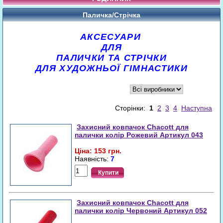
Паличка/Стрічка
АКСЕСУАРИ
ДЛЯ
ПАЛИЧКИ ТА СТРІЧКИ
ДЛЯ
ХУДОЖНЬОЇ ГІМНАСТИКИ
Сторінки:
1
2
3
4
Наступна
Захисний ковпачок Chacott для
палички колір Рожевий Артикул 043
Ціна: 153 грн.
Наявність:
7
Купити
Захисний ковпачок Chacott для
палички колір Червоний Артикул 052