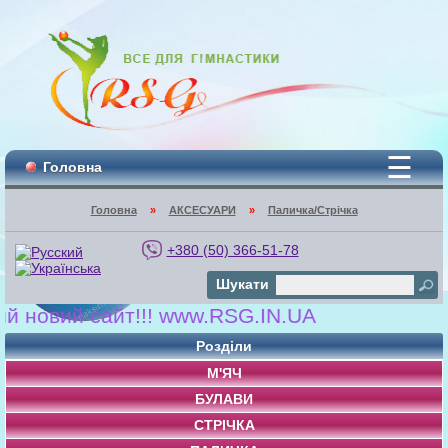
☰
Головна
Головна
»
АКСЕСУАРИ
»
Паличка/Стрічка
+380 (50) 366-51-78
Шукати
овий сайт!!! www.RSG.IN.UA
Розділи
М'ЯЧ
БУЛАВИ
СТРІЧКА