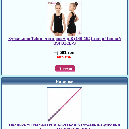
Купальник Tuloni лого розмір S (146-152) колір Чорний
BSH01CL-S
561 грн.
485 грн.
Знижки
Новинки
Паличка 50 см Sasaki MJ-82H колір Рожевий-Бузковий