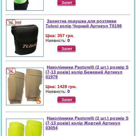
Запит
Захистна подушка для розтяжки
Tuloni колір Чорний Артикул T0198
Ціна: 357 грн.
Наявність:
0
Запит
Наколінники Pastorelli (2 шт.) розмір S
(7-13 років) колір Бежевий Артикул
01979
Ціна: 1428 грн.
Наявність:
0
Запит
Наколінники Pastorelli (2 шт.) розмір S
(7-13 років) колір Жовтий Артикул
03054