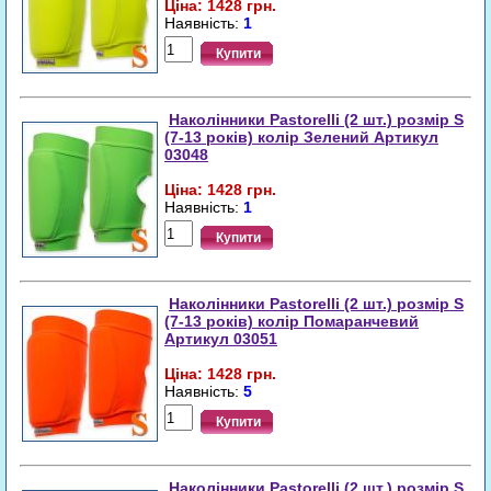
Ціна: 1428 грн.
Наявність:
1
Купити
Наколінники Pastorelli (2 шт.) розмір S
(7-13 років) колір Зелений Артикул
03048
Ціна: 1428 грн.
Наявність:
1
Купити
Наколінники Pastorelli (2 шт.) розмір S
(7-13 років) колір Помаранчевий
Артикул 03051
Ціна: 1428 грн.
Наявність:
5
Купити
Наколінники Pastorelli (2 шт.) розмір S