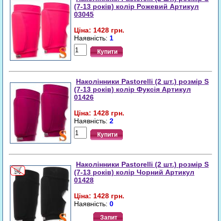
(7-13 років) колір Рожевий Артикул
03045
Ціна: 1428 грн.
Наявність:
1
Купити
Наколінники Pastorelli (2 шт.) розмір S
(7-13 років) колір Фукcія Артикул
01426
Ціна: 1428 грн.
Наявність:
2
Купити
Наколінники Pastorelli (2 шт.) розмір S
(7-13 років) колір Чорний Артикул
01428
Ціна: 1428 грн.
Наявність:
0
Запит