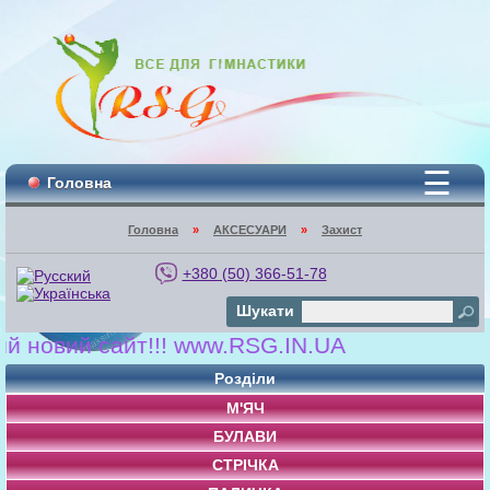
☰
Головна
Головна
»
АКСЕСУАРИ
»
Захист
+380 (50) 366-51-78
Шукати
овий сайт!!! www.RSG.IN.UA
Розділи
М'ЯЧ
БУЛАВИ
СТРІЧКА