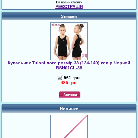
Ви новий клієнт?
РЕЄСТРАЦІЯ
Знижки
Купальник Tuloni лого розмір 38 (134-140) колір Чорний
BSH01CL-38
561 грн.
485 грн.
Знижки
Новинки