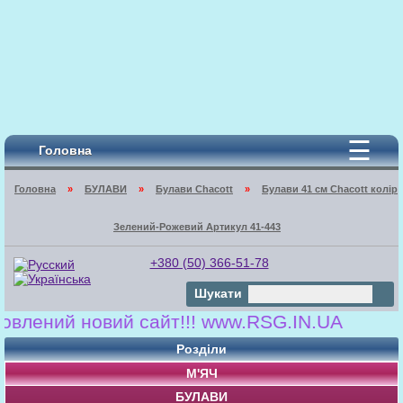
☰
Головна
Головна
»
БУЛАВИ
»
Булави Chacott
»
Булави 41 cм Chacott колір
Зелений-Рожевий Артикул 41-443
+380 (50) 366-51-78
Шукати
лений новий сайт!!! www.RSG.IN.UA
Розділи
М'ЯЧ
БУЛАВИ