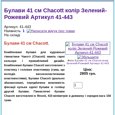
Булави 41 cм Chacott колір Зелений-
Рожевий Артикул 41-443
Артикул: 41-443
Наявність:
1
На складі
Булави 41
см
Chacott.
Комбіновані булави для художньої
гімнастики Чакотт (Chacott) мають гарні
Фото
Булави 41 cм Chacott колір
кольори і привабливий дизайн.
Зелений-Рожевий Артикул 41-443
Комбіновані булави Chacott виготовлені з
Ціна:
пластику і головки еластомеру (гума, що
2805 грн.
володіє високоеластичними
властивостями). Булави Chacott ідеально
збалансовані, передбачена можливість
Купити
фіксації кульки однієї булави в голівці
другий булави. Гімнастичні булави
Chacott виготовлені в Японії, 410 міліметрів в довжину і середня вага 150
грам.