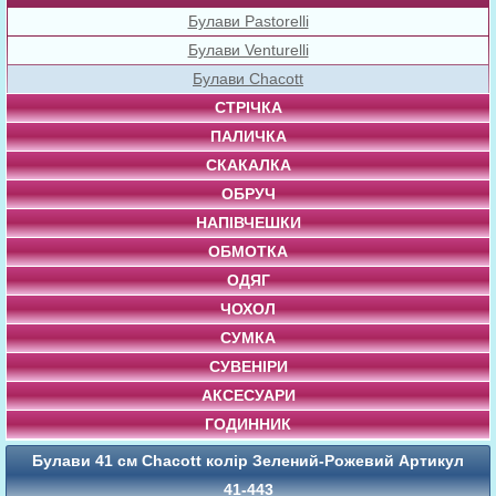
Булави Pastorelli
Булави Venturelli
Булави Chacott
СТРІЧКА
ПАЛИЧКА
СКАКАЛКА
ОБРУЧ
НАПІВЧЕШКИ
ОБМОТКА
ОДЯГ
ЧОХОЛ
СУМКА
СУВЕНІРИ
АКСЕСУАРИ
ГОДИННИК
Булави 41 cм Chacott колір Зелений-Рожевий Артикул
41-443