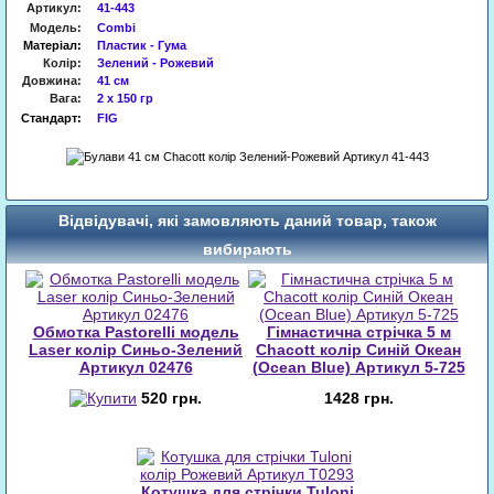
Артикул
:
41-443
Модель:
Combi
Матеріал:
Пластик - Гума
Колір:
Зелений - Рожевий
Довжина:
41 см
Вага:
2 х 150 гр
Стандарт:
FIG
Відвідувачі, які замовляють даний товар, також
вибирають
Обмотка Pastorelli модель
Гімнастична стрічка 5 м
Laser колір Синьо-Зелений
Chacott колір Синій Океан
Артикул 02476
(Ocean Blue) Артикул 5-725
520 грн.
1428 грн.
Котушка для стрічки Tuloni