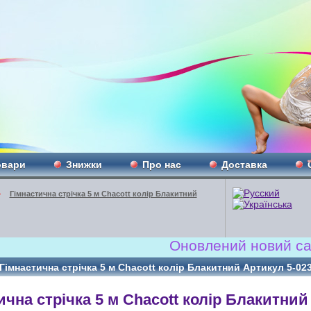
овари
Знижки
Про нас
Доставка
»
Гімнастична стрічка 5 м Chacott колір Блакитний
Оновлений новий сайт!!! 
Гімнастична стрічка 5 м Chacott колір Блакитний Артикул 5-02
ична стрічка 5 м Chacott колір Блакитний