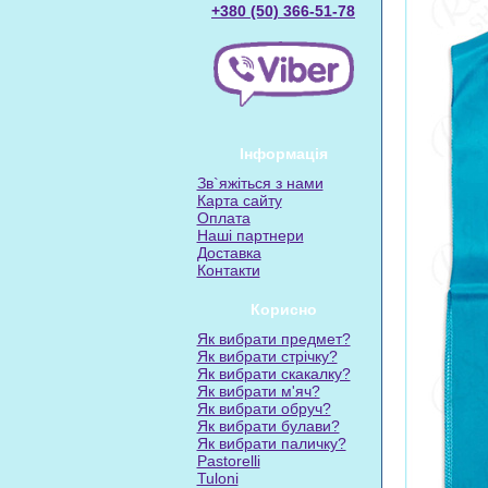
+380 (50) 366-51-78
Інформація
Зв`яжіться з нами
Карта сайту
Оплата
Наші партнери
Доставка
Контакти
Корисно
Як вибрати предмет?
Як вибрати стрічку?
Як вибрати скакалку?
Як вибрати м'яч?
Як вибрати обруч?
Як вибрати булави?
Як вибрати паличку?
Pastorelli
Tuloni