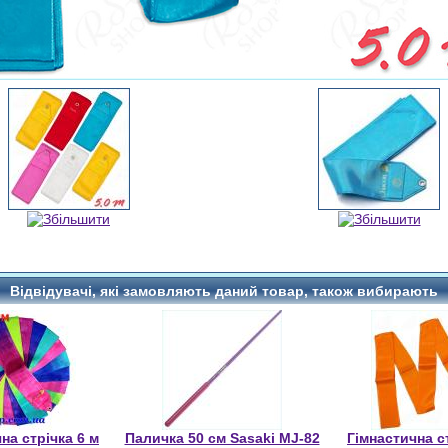
Відвідувачі, які замовляють даний товар, також вибирають
на стрічка 6 м
Паличка 50 см Sasaki MJ-82
Гімнастична с