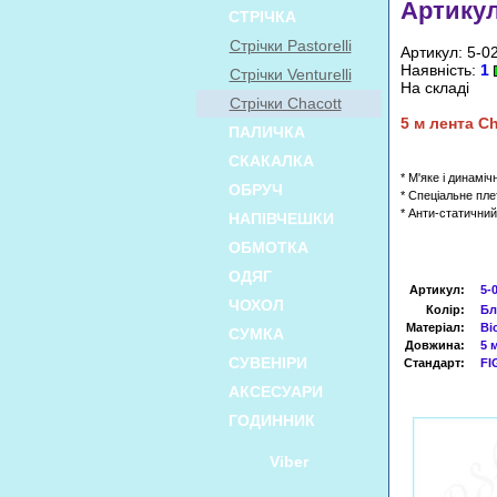
Артикул
СТРІЧКА
Стрічки Pastorelli
Артикул: 5-0
Наявність:
1
Стрічки Venturelli
На складі
Стрічки Chacott
5
м
лента
Ch
ПАЛИЧКА
СКАКАЛКА
* М'яке і динаміч
ОБРУЧ
* Спеціальне пле
* Анти-статични
НАПІВЧЕШКИ
ОБМОТКА
ОДЯГ
Артикул
:
5-
ЧОХОЛ
Колір:
Бл
Матеріал:
Ві
СУМКА
Довжина:
5 
СУВЕНІРИ
Стандарт:
FI
АКСЕСУАРИ
ГОДИННИК
Viber