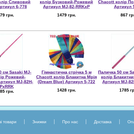
олір Сливовий
колір Бузковий-Рожевий
Chacott колір П
Артикул 6-778
Артикул MJ-82-RRKxP
Артикул 
79 грн.
1479 грн.
867 гр
0 см Sasaki MJ-
Гімнастична стрічка 5 м
Паличка 50 см S
ір Рожевий-
Chacott колір Блакитна Мрія
колір Блакитн
ртикул MJ-82H-
(Dream Blue) Артикул 5-722
Артикул MJ-8
IPxRRK
1428 грн.
1785 гр
85 грн.
і товари
Знижки
Про нас
Доставка
Оп