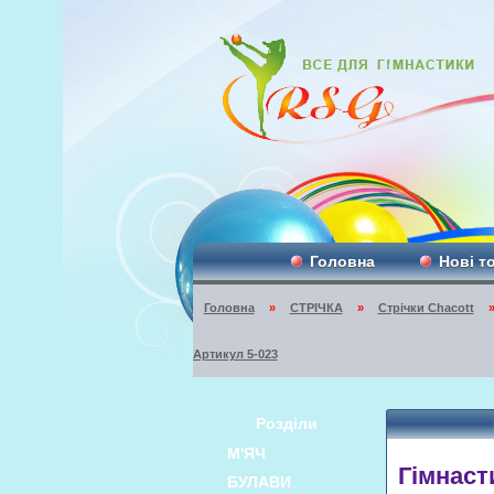
Головна
Нові т
Головна
»
СТРІЧКА
»
Стрічки Chacott
Артикул 5-023
Розділи
М'ЯЧ
Гімнаст
БУЛАВИ