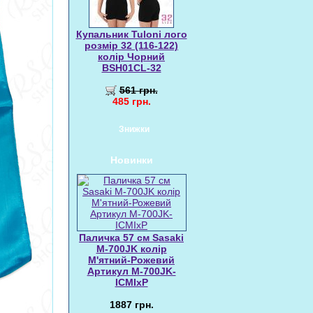
Купальник Tuloni лого
розмір 32 (116-122)
колір Чорний
BSH01CL-32
561 грн.
485 грн.
Знижки
Новинки
Паличка 57 см Sasaki
M-700JK колір
М'ятний-Рожевий
Артикул M-700JK-
ICMIxP
1887 грн.