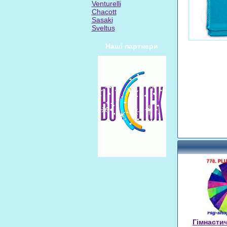
Venturelli
Chacott
Sasaki
Sveltus
Наші партнери
Гімнастич