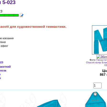
 5-023
23
acott
для художественной гимнастики.
не ковзання
тіння
й ефект
Фото
Гімнастич
023
Chacott колір Бла
0
акитний
Ці
скоза
867 
м
G