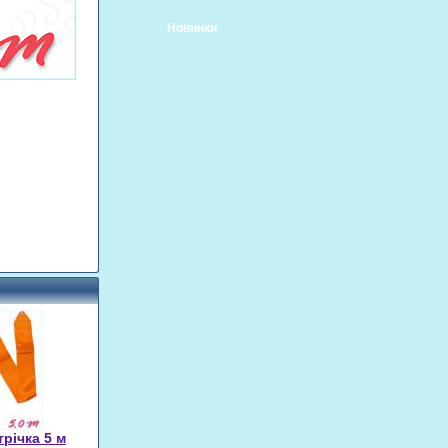
Новинки
трічка 5 м