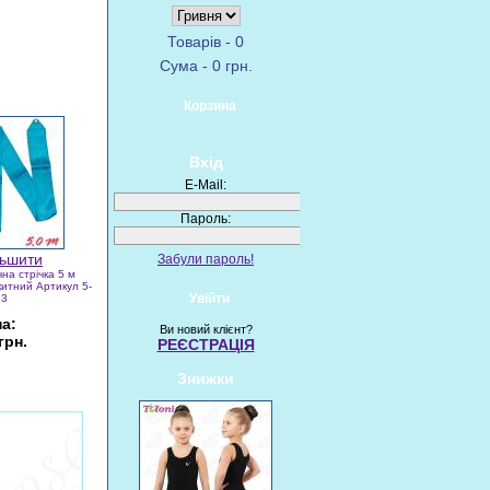
Товарів - 0
Сума - 0 грн.
Корзина
Вхід
E-Mail:
Пароль:
Забули пароль!
на стрічка 5 м
китний Артикул 5-
Увійти
23
на:
Ви новий клієнт?
грн.
РЕЄСТРАЦІЯ
Знижки
Купити