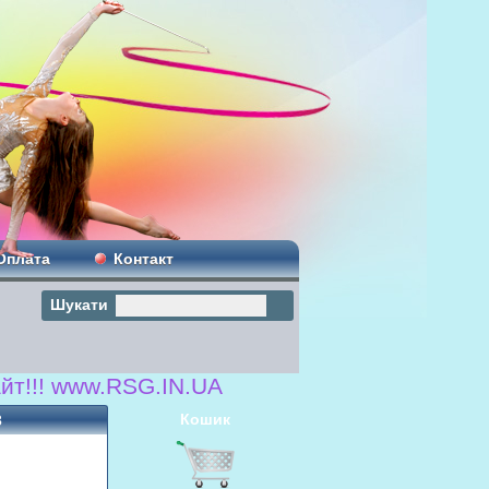
Оплата
Контакт
Шукати
www.RSG.IN.UA
Кошик
3