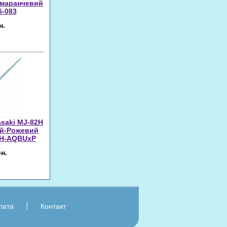
омаранчевий
5-083
н.
asaki MJ-82H
ий-Рожевий
2H-AQBUxP
н.
лата
Контакт