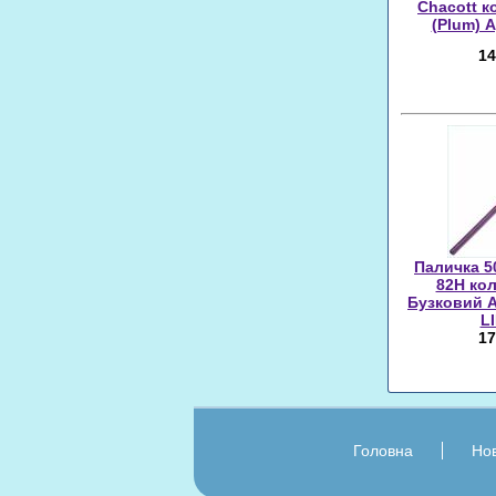
Chacott к
(Plum) 
14
Паличка 5
82H кол
Бузковий А
L
17
Головна
Нов