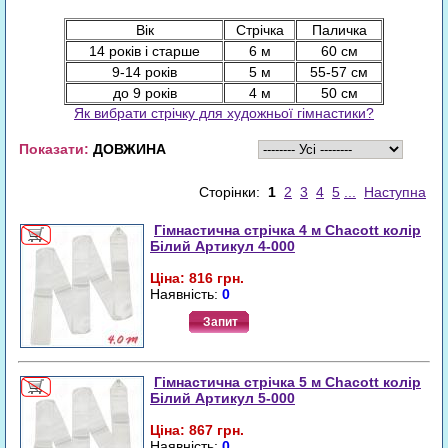
Вік
Стрічка
Паличка
14 років і старше
6 м
60 см
9-14 років
5 м
55-57 см
до 9 років
4 м
50 см
Як вибрати стрічку для художньої гімнастики?
Показати:
ДОВЖИНА
Сторінки:
1
2
3
4
5
...
Наступна
Гімнастична стрічка 4 м Chacott колір
Білий Артикул 4-000
Ціна: 816 грн.
Наявність:
0
Запит
Гімнастична стрічка 5 м Chacott колір
Білий Артикул 5-000
Ціна: 867 грн.
Наявність:
0