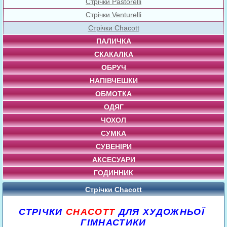
Стрічки Pastorelli
Стрічки Venturelli
Стрічки Chacott
ПАЛИЧКА
СКАКАЛКА
ОБРУЧ
НАПІВЧЕШКИ
ОБМОТКА
ОДЯГ
ЧОХОЛ
СУМКА
СУВЕНІРИ
АКСЕСУАРИ
ГОДИННИК
Стрічки Chacott
СТРІЧКИ
CHACOTT
ДЛЯ ХУДОЖНЬОЇ
ГІМНАСТИКИ