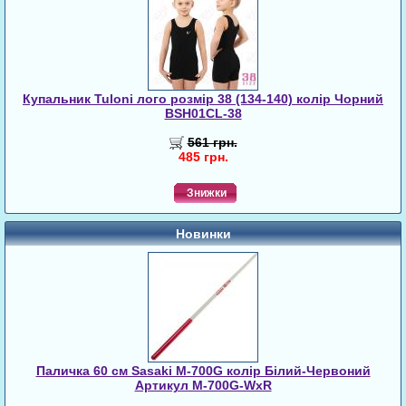
Купальник Tuloni лого розмір 38 (134-140) колір Чорний
BSH01CL-38
561 грн.
485 грн.
Знижки
Новинки
Паличка 60 см Sasaki M-700G колір Білий-Червоний
Артикул M-700G-WxR