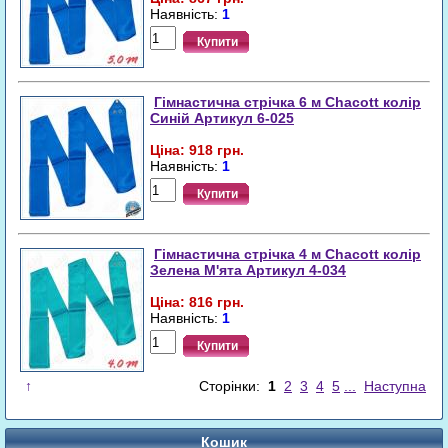
Наявність:
1
Купити
Гімнастична стрічка 6 м Chacott колір
Синій Артикул 6-025
Ціна: 918 грн.
Наявність:
1
Купити
Гімнастична стрічка 4 м Chacott колір
Зелена М'ята Артикул 4-034
Ціна: 816 грн.
Наявність:
1
Купити
↑
Сторінки:
1
2
3
4
5
...
Наступна
Кошик