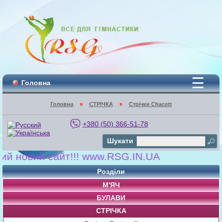
☰
Головна
Головна
»
СТРІЧКА
»
Стрічки Chacott
+380 (50) 366-51-78
Шукати
новий сайт!!! www.RSG.IN.UA
Розділи
М'ЯЧ
БУЛАВИ
СТРІЧКА