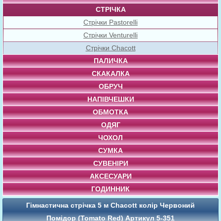
СТРІЧКА
Стрічки Pastorelli
Стрічки Venturelli
Стрічки Chacott
ПАЛИЧКА
СКАКАЛКА
ОБРУЧ
НАПІВЧЕШКИ
ОБМОТКА
ОДЯГ
ЧОХОЛ
СУМКА
СУВЕНІРИ
АКСЕСУАРИ
ГОДИННИК
Гімнастична стрічка 5 м Chacott колір Червоний
Помідор (Tomato Red) Артикул 5-351