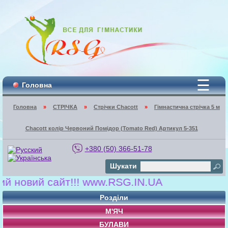
☰
Головна
Головна
»
СТРІЧКА
»
Стрічки Chacott
»
Гімнастична стрічка 5 м
Chacott колір Червоний Помідор (Tomato Red) Артикул 5-351
+380 (50) 366-51-78
Шукати
овий сайт!!! www.RSG.IN.UA
Розділи
М'ЯЧ
БУЛАВИ