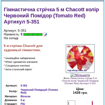
Гімнастична стрічка 5 м Chacott колір
Червоний Помідор (Tomato Red)
Артикул 5-351
Артикул: 5-351
Наявність:
5
На складі
5
м
стрічка
Chacott
для
художньої гімнастики.
* Інноваційне забарвлення
* М'яке і динамічне ковзання
* Спеціальне плетіння
* Анти-статичний ефект
Фото
Гімнастична стрічка 5 м
Chacott колір Червоний Помідор
(Tomato Red) Артикул 5-351
Артикул
:
5-351
Ціна:
Червоний Помідорй (Tomato
Колір:
1428 грн.
Red)
Матеріал:
Віскоза
Довжина:
5 м
Купити
Стандарт:
FIG