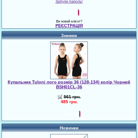
Забули пароль!
Увійти
Ви новий клієнт?
РЕЄСТРАЦІЯ
Знижки
Купальник Tuloni лого розмір 36 (128-134) колір Чорний
BSH01CL-36
561 грн.
485 грн.
Знижки
Новинки