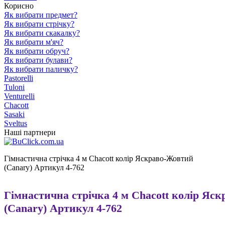
Корисно
Як вибрати предмет?
Як вибрати стрічку?
Як вибрати скакалку?
Як вибрати м'яч?
Як вибрати обруч?
Як вибрати булави?
Як вибрати паличку?
Pastorelli
Tuloni
Venturelli
Chacott
Sasaki
Sveltus
Наші партнери
Гімнастична стрічка 4 м Chacott колір Яскраво-Жовтий
(Canary) Артикул 4-762
Гімнастична стрічка 4 м Chacott колір Яс
(Canary) Артикул 4-762