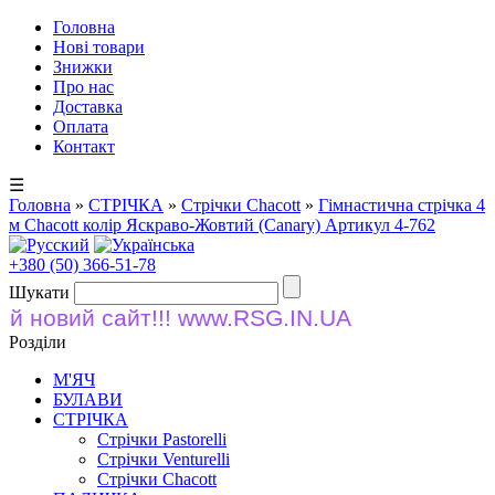
Головна
Нові товари
Знижки
Про нас
Доставка
Оплата
Контакт
☰
Головна
»
СТРІЧКА
»
Стрічки Chacott
»
Гімнастична стрічка 4
м Chacott колір Яскраво-Жовтий (Canary) Артикул 4-762
+380 (50) 366-51-78
Шукати
овий сайт!!! www.RSG.IN.UA
Розділи
М'ЯЧ
БУЛАВИ
СТРІЧКА
Стрічки Pastorelli
Стрічки Venturelli
Стрічки Chacott