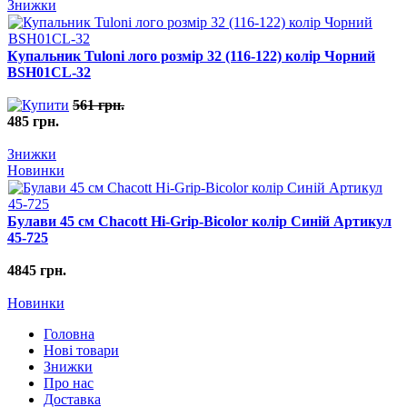
Знижки
Купальник Tuloni лого розмір 32 (116-122) колір Чорний
BSH01CL-32
561 грн.
485 грн.
Знижки
Новинки
Булави 45 cм Chacott Hi-Grip-Bicolor колір Синій Артикул
45-725
4845 грн.
Новинки
Головна
Нові товари
Знижки
Про нас
Доставка