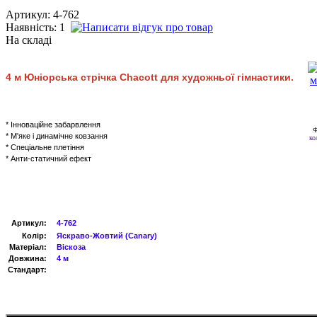
Артикул: 4-762
Наявність:
1
На складі
4
м
Юніорська стрічка
Chacott для художньої гімнастики.
* Інноваційне забарвлення
* М'яке і динамічне ковзання
ко
* Спеціальне плетіння
* Анти-статичний ефект
Артикул
:
4-762
Колір:
Яскраво-
Жовтий (
Canary
)
Матеріал:
Віскоза
Довжина:
4 м
Стандарт: