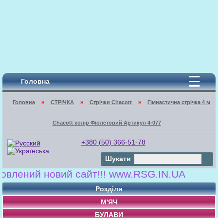
☰
Головна
Головна
»
СТРІЧКА
»
Стрічки Chacott
»
Гімнастична стрічка 4 м
Chacott колір Фіолетовий Артикул 4-077
+380 (50) 366-51-78
Шукати
лений новий сайт!!! www.RSG.IN.UA
Розділи
М'ЯЧ
БУЛАВИ