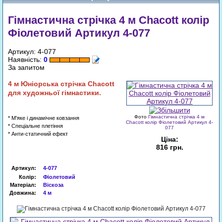
Гімнастична стрічка 4 м Chacott колір
Фіолетовий Артикул 4-077
Артикул: 4-077
Наявність:
0
За запитом
4
м
Юніорська стрічка
Chacott
для художньої гімнастики.
Фото
Гімнастична стрічка 4 м
* М'яке і динамічне ковзання
Chacott колір Фіолетовий Артикул 4-
* Спеціальне плетіння
077
* Анти-статичний ефект
Ціна:
816 грн.
Артикул
:
4-077
Запит
Колір:
Фіолетовий
Матеріал:
Віскоза
Довжина:
4 м