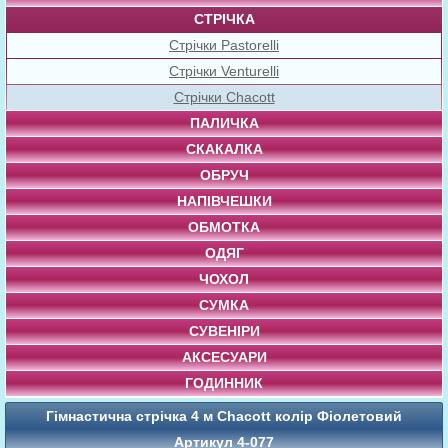
СТРІЧКА
Стрічки Pastorelli
Стрічки Venturelli
Стрічки Chacott
ПАЛИЧКА
СКАКАЛКА
ОБРУЧ
НАПІВЧЕШКИ
ОБМОТКА
ОДЯГ
ЧОХОЛ
СУМКА
СУВЕНІРИ
АКСЕСУАРИ
ГОДИННИК
Гімнастична стрічка 4 м Chacott колір Фіолетовий
Артикул 4-077