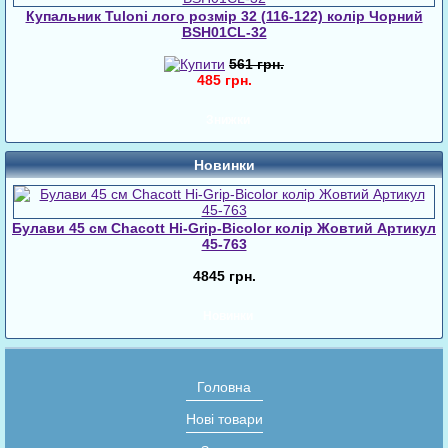
Купальник Tuloni лого розмір 32 (116-122) колір Чорний
BSH01CL-32
561 грн.
485 грн.
Знижки
Новинки
Булави 45 cм Chacott Hi-Grip-Bicolor колір Жовтий Артикул
45-763
4845 грн.
Новинки
Головна
Нові товари