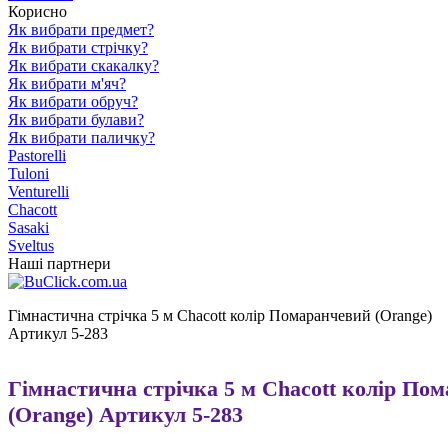
Корисно
Як вибрати предмет?
Як вибрати стрічку?
Як вибрати скакалку?
Як вибрати м'яч?
Як вибрати обруч?
Як вибрати булави?
Як вибрати паличку?
Pastorelli
Tuloni
Venturelli
Chacott
Sasaki
Sveltus
Наші партнери
Гімнастична стрічка 5 м Chacott колір Помаранчевий (Orange)
Артикул 5-283
Гімнастична стрічка 5 м Chacott колір По
(Orange) Артикул 5-283