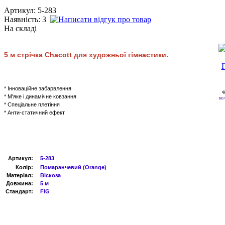
Артикул: 5-283
Наявність:
3
На складі
5
м
стрічка
Chacott
для художньої гімнастики.
* Інноваційне забарвлення
* М'яке і динамічне ковзання
ко
* Спеціальне плетіння
* Анти-статичний ефект
Артикул
:
5-283
Колір:
Помаранчевий (
Orange
)
Матеріал:
Віскоза
Довжина:
5 м
Стандарт:
FIG