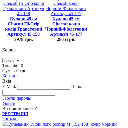
Булави 45 cм
Булави 45 cм
Chacott Hi-Grip
Chacott колір
колір Гранатовий
Чорний-Фіолетовий
Артикул 45-158
Артикул 45-177
3978 грн.
2805 грн.
Кошик
Товарів - 0
Сума - 0 грн.
Корзина
Вхід
E-Mail:
Пароль:
Забули пароль!
Увійти
Ви новий клієнт?
РЕЄСТРАЦІЯ
Знижки