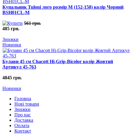
Купальник Tuloni лого розмір M (152-158) колір Чорний
BSH01CL-M
561 грн.
485 грн.
Знижки
Новинки
Булави 45 cм Chacott Hi-Grip-Bicolor колір Жовтий
Артикул 45-763
4845 грн.
Новинки
Головна
Нові товари
Знижки
Про нас
Доставка
Оплата
Контакт