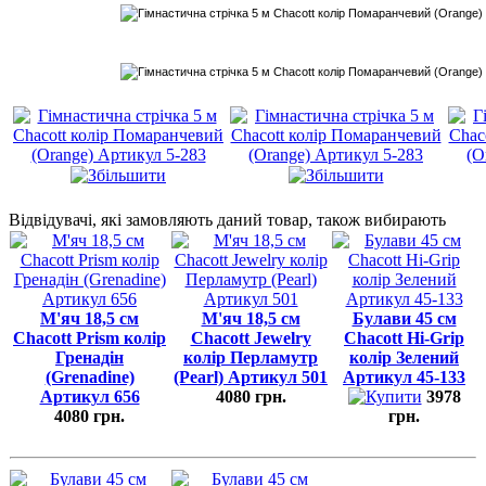
Відвідувачі, які замовляють даний товар, також вибирають
М'яч 18,5 см
М'яч 18,5 см
Булави 45 cм
Chacott Prism колір
Chacott Jewelry
Chacott Hi-Grip
Гренадін
колір Перламутр
колір Зелений
(Grenadine)
(Pearl) Артикул 501
Артикул 45-133
Артикул 656
4080 грн.
3978
4080 грн.
грн.