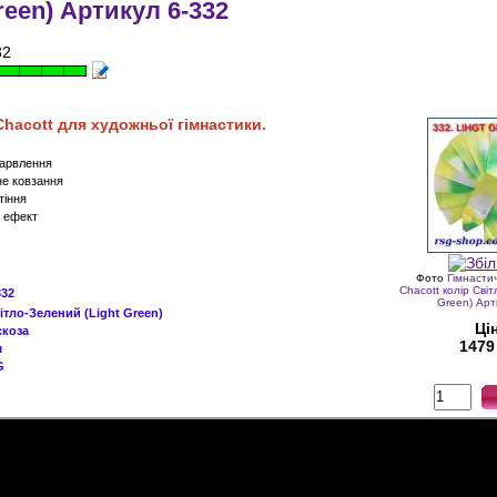
reen) Артикул 6-332
32
Chacott
для художньої гімнастики.
барвлення
не ковзання
тіння
й ефект
Фото
Гімнастич
Chacott колір Світ
332
Green) Арт
ітло-
Зелений
(Light Green)
Ці
скоза
1479
м
G