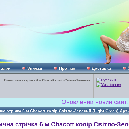
овари
Знижки
Про нас
Доставка
»
Гімнастична стрічка 6 м Chacott колір Світло-Зелений
Оновлений новий сайт!!! www
на стрічка 6 м Chacott колір Світло-Зелений (Light Green) Арт
ична стрічка 6 м Chacott колір Світло-Зе