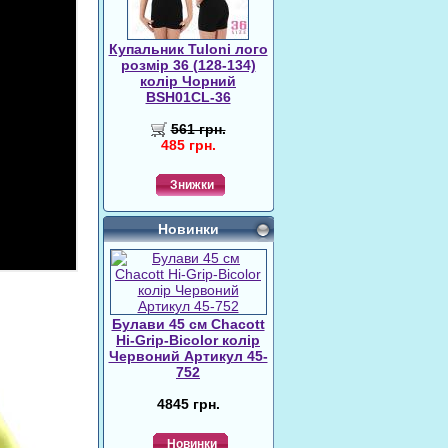
Купальник Tuloni лого
розмір 36 (128-134)
колір Чорний
BSH01CL-36
561 грн.
485 грн.
Знижки
Новинки
Булави 45 cм Chacott
Hi-Grip-Bicolor колір
Червоний Артикул 45-
752
4845 грн.
Новинки