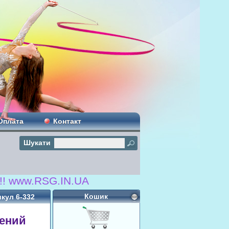
Оплата
Контакт
Шукати
.RSG.IN.UA
Кошик
икул 6-332
лений