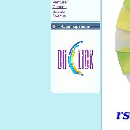
Venturelli
Chacott
Sasaki
Sveltus
Наші партнери