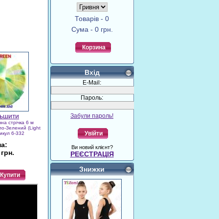
Товарів - 0
Сума - 0 грн.
Корзина
Вхід
E-Mail:
Пароль:
Забули пароль!
на стрічка 6 м
ло-Зелений (Light
Увійти
икул 6-332
на:
Ви новий клієнт?
 грн.
РЕЄСТРАЦІЯ
Знижки
Купити