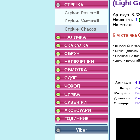
(Light G
СТРІЧКА
Стрічки Pastorelli
Артикул: 6-3
Наявність:
1
Стрічки Venturelli
На складі
Стрічки Chacott
6
м
стрічка
ПАЛИЧКА
СКАКАЛКА
* Інноваційне за
* М'яке і динаміч
ОБРУЧ
* Спеціальне пле
НАПІВЧЕШКИ
* Анти-статични
ОБМОТКА
ОДЯГ
Артикул
:
6-
ЧОХОЛ
Колір:
Св
Матеріал:
Ві
СУМКА
Довжина:
6 
СУВЕНІРИ
Стандарт:
FI
АКСЕСУАРИ
ГОДИННИК
Viber