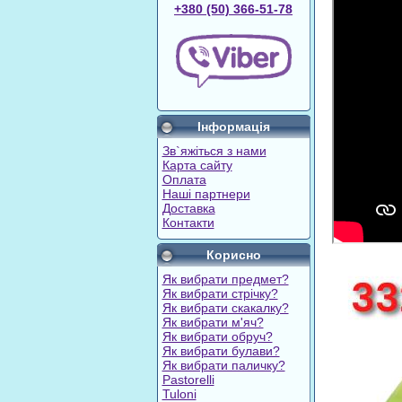
+380 (50) 366-51-78
Інформація
Зв`яжіться з нами
Карта сайту
Оплата
Наші партнери
Доставка
Контакти
Корисно
Як вибрати предмет?
Як вибрати стрічку?
Як вибрати скакалку?
Як вибрати м'яч?
Як вибрати обруч?
Як вибрати булави?
Як вибрати паличку?
Pastorelli
Tuloni