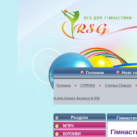
Головна
Нові т
Головна
»
СТРІЧКА
»
Стрічки Chacott
(Light Green) Артикул 6-332
Розділи
Гімнастич
М'ЯЧ
Гімнаст
БУЛАВИ