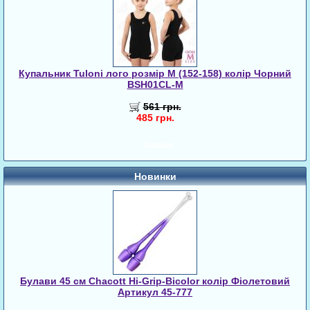
Купальник Tuloni лого розмір M (152-158) колір Чорний
BSH01CL-M
561 грн.
485 грн.
Знижки
Новинки
Булави 45 cм Chacott Hi-Grip-Bicolor колір Фіолетовий
Артикул 45-777