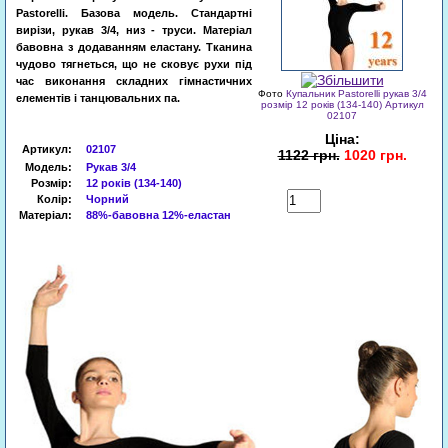
Pastorelli
.
Базова
модель
.
Стандартні
вирізи
,
рукав
3/4
,
низ
-
труси
.
Матеріал
бавовна
з
додаванням
еластану
.
Тканина
чудово
тягнеться
, що не
сковує
рухи
під
час
виконання
складних
гімнастичних
Фото
Купальник Pastorelli рукав 3/4
елементів
і
танцювальних
па
.
розмір 12 років (134-140) Артикул
02107
Ціна:
Артикул
:
02107
1122 грн.
1020 грн.
Модель:
Рукав 3/4
Розмір:
12 років (
134-140
)
Колір:
Чорний
Купити
Матеріал:
88%-бавовна 12%-еластан