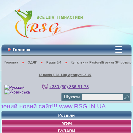
☰
Головна
Головна
»
ОДЯГ
»
Рукав 3/4
»
Купальник Pastorelli рукав 3/4 розмір
12 років (134-140) Артикул 02107
+380 (50) 366-51-78
Шукати
ий новий сайт!!! www.RSG.IN.UA
Розділи
М'ЯЧ
БУЛАВИ