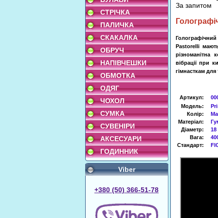
За запитом
СТРІЧКА
Голографі
ПАЛИЧКА
СКАКАЛКА
Голографічний 
Pastorelli маю
ОБРУЧ
різноманітна 
НАПІВЧЕШКИ
вібрації при к
гімнасткам для 
ОБМОТКА
ОДЯГ
Артикул
:
00
ЧОХОЛ
Модель:
Pr
СУМКА
Колір:
Ма
Матеріал:
Гу
СУВЕНІРИ
Діаметр:
18
Вага:
40
АКСЕСУАРИ
Стандарт:
FI
ГОДИННИК
Viber
+380 (50) 366-51-78