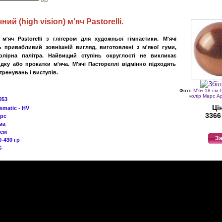
чний
(
high vision
)
м'яч
Pastorelli
.
м'яч Pastorelli з глітером для художньої гімнастики. М'ячі
ть привабливий зовнішній вигляд, виготовлені з м'якої гуми,
колірна палітра. Найвищий ступінь округлості не викликає
идку або прокатки м'яча. М'ячі Пастореллі відмінно підходять
тренувань і виступів
.
Фото
М'яч 18 см P
колір Марс А
053
Ці
ismatic - HV
3366
рс
ма
 см
За
0
-430
гр
G