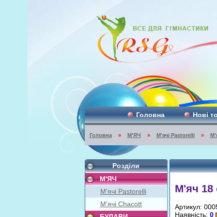
Головна
Нові т
Головна
»
М'ЯЧ
»
М'ячі Pastorelli
»
М'
Розділи
М'ЯЧ
М'яч 18 
М'ячі Pastorelli
М'ячі Chacott
Артикул: 000
Наявність:
0
БУЛАВИ