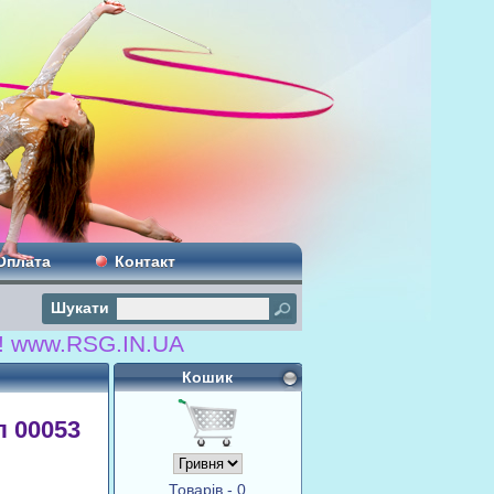
Оплата
Контакт
Шукати
RSG.IN.UA
Кошик
л 00053
Товарів - 0