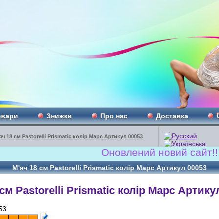
овари
Знижки
Про нас
Доставка
яч 18 см Pastorelli Prismatic колір Марс Артикул 00053
Оновлений новий сайт!!! www.
М'яч 18 см Pastorelli Prismatic колір Марс Артикул 00053
см Pastorelli Prismatic колір Марс Артику
53