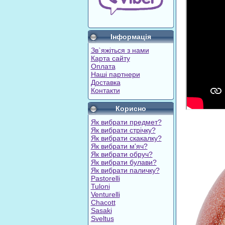
Інформація
Зв`яжіться з нами
Карта сайту
Оплата
Наші партнери
Доставка
Контакти
Корисно
Як вибрати предмет?
Як вибрати стрічку?
Як вибрати скакалку?
Як вибрати м'яч?
Як вибрати обруч?
Як вибрати булави?
Як вибрати паличку?
Pastorelli
Tuloni
Venturelli
Chacott
Sasaki
Sveltus