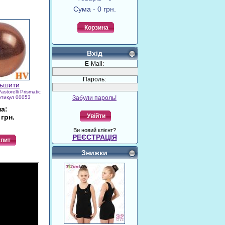
Сума - 0 грн.
Корзина
Вхід
E-Mail:
Пароль:
astorelli Prismatic
ртикул 00053
Забули пароль!
на:
Увійти
 грн.
Ви новий клієнт?
РЕЄСТРАЦІЯ
пит
Знижки