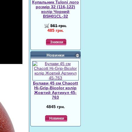
Купальник Tuloni лого
розмір 32 (116-122)
колір Чорний
BSH01CL-32
561 грн.
485 грн.
Знижки
Новинки
Булави 45 cм Chacott
Hi-Grip-Bicolor колір
Жовтий Артикул 45-
763
4845 грн.
Новинки