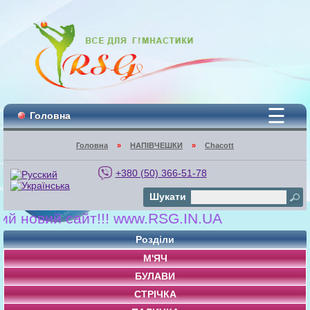
☰
Головна
Головна
»
НАПІВЧЕШКИ
»
Chacott
+380 (50) 366-51-78
Шукати
овий сайт!!! www.RSG.IN.UA
Розділи
М'ЯЧ
БУЛАВИ
СТРІЧКА