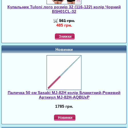
Купальник Tuloni лого розмір 32 (116-122) колір Чорний
BSH01CL-32
561 грн.
485 грн.
Знижки
Новинки
Паличка 50 см Sasaki MJ-82H колір Блакитний-Рожевий
Артикул MJ-82H-AQBUxP
1785 грн.
Новинки