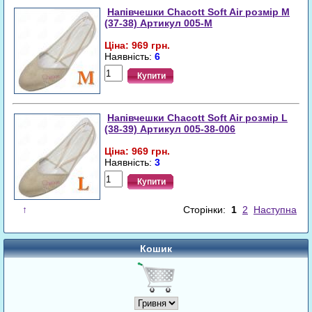
Напівчешки Chacott Soft Air розмір M
(37-38) Артикул 005-M
Ціна: 969 грн.
Наявність:
6
Купити
Напівчешки Chacott Soft Air розмір L
(38-39) Артикул 005-38-006
Ціна: 969 грн.
Наявність:
3
Купити
↑
Сторінки:
1
2
Наступна
Кошик