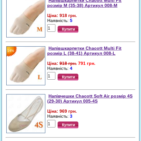
Напівшкарпетки Chacott Multi Fit
розмір M (35-38) Артикул 008-M
Ціна: 918 грн.
Наявність:
5
Купити
Напівшкарпетки Chacott Multi Fit
14%
розмір L (38-41) Артикул 008-L
Ціна:
918 грн.
791 грн.
Наявність:
4
Купити
Напівчешки Chacott Soft Air розмір 4S
(29-30) Артикул 005-4S
Ціна: 969 грн.
Наявність:
3
Купити