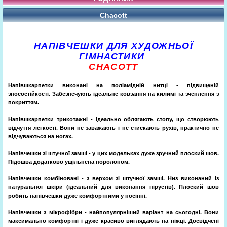
Chacott
НАПІВЧЕШКИ ДЛЯ ХУДОЖНЬОЇ
ГІМНАСТИКИ
CHACOTT
Напівшкарпетки виконані на поліамідній нитці - підвищеній
зносостійкості. Забезпечують ідеальне ковзання на килимі та зчеплення з
покриттям.
Напівшкарпетки
трикотажні - ідеально облягають стопу, що створюють
відчуття легкості. Вони не заважають і не стискають рухів, практично не
відчуваються на ногах.
Напівчешки
зі штучної замші - у цих модельках дуже зручний плоский шов.
Підошва додатково ущільнена поролоном.
Напівчешки комбіновані - з верхом зі штучної замші. Низ виконаний із
натуральної шкіри (ідеальний для виконання піруетів). Плоский шов
робить напівчешки дуже комфортними у носінні.
Напівчешки
з мікрофібри - найпопулярніший варіант на сьогодні. Вони
максимально комфортні і дуже красиво виглядають на ніжці. Досвідчені