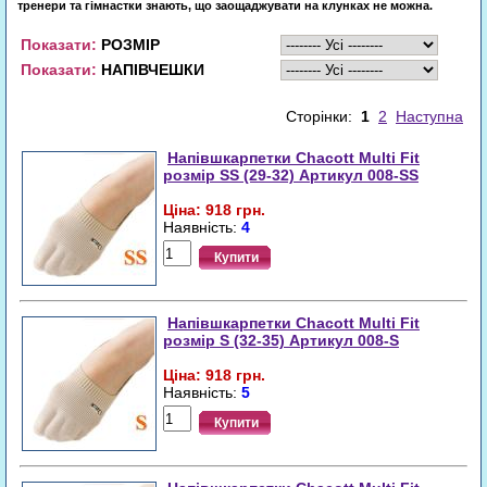
тренери та гімнастки знають, що заощаджувати на клунках не можна.
Показати:
РОЗМІР
Показати:
НАПІВЧЕШКИ
Сторінки:
1
2
Наступна
Напівшкарпетки Chacott Multi Fit
розмір SS (29-32) Артикул 008-SS
Ціна: 918 грн.
Наявність:
4
Купити
Напівшкарпетки Chacott Multi Fit
розмір S (32-35) Артикул 008-S
Ціна: 918 грн.
Наявність:
5
Купити