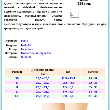
918 грн.
друга. Напівшкарпетки можна прати в
машині - гігієнічні. Напівшкарпетки
відмінно підтримують підошву стопи і не
Купити
зісковзують. Напівшкарпетки Chacott
еластичні - можуть довго
використовуватися в міру зростання стопи гімнастки. Підходять як для
тренувань, так і для виступів.
Артикул
:
008-S
Модель:
Multi Fit
Колір:
Бежевий
Матеріал:
Поліестер, поліуретан
Розмір:
S (32-35)
Довжина стопи,
Розмір
UK
Europe
см
SS
18,0 – 20,0
11,5 – 13,5
29 - 32
S
20,0 – 22,0
13,5 – 2,5
32 - 35
M
22,0 – 24,0
2,5 – 5,0
35 - 38
L
24,0 – 26,0
5,0 – 7,0
38 - 41
LL
26,0 – 28,0
7,0 – 9,0
41 - 43