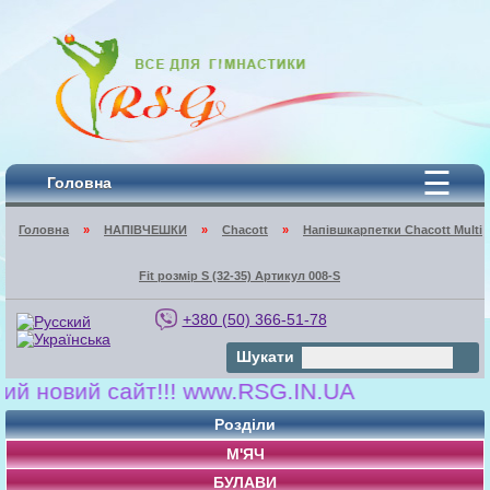
☰
Головна
Головна
»
НАПІВЧЕШКИ
»
Chacott
»
Напівшкарпетки Chacott Multi
Fit розмір S (32-35) Артикул 008-S
+380 (50) 366-51-78
Шукати
овий сайт!!! www.RSG.IN.UA
Розділи
М'ЯЧ
БУЛАВИ