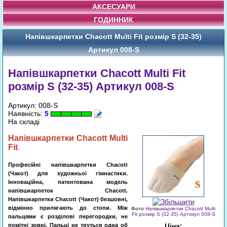
АКСЕСУАРИ
ГОДИННИК
Напівшкарпетки Chacott Multi Fit розмір S (32-35)
Артикул 008-S
Напівшкарпетки Chacott Multi Fit
розмір S (32-35) Артикул 008-S
Артикул: 008-S
Наявність:
5
На складі
Напівшкарпетки
Chacott Multi
Fit
.
Професійні напівшкарпетки
Chacott
(Чакот)
для художньої гімнастики.
Інноваційна, патентована модель
напівшкарпеток Chacott.
Напівшкарпетки
Chacott (Чакот)
безшовні,
відмінно прилягають до стопи. Між
Фото
Напівшкарпетки Chacott Multi
Fit розмір S (32-35) Артикул 008-S
пальцями є розділові перегородки, не
помітні зовні. Пальці не труться одна об
Ціна: