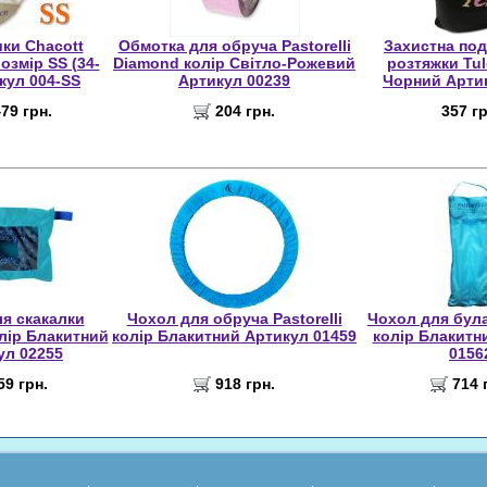
ки Chacott
Обмотка для обруча Pastorelli
Захистна по
озмір SS (34-
Diamond колір Світло-Рожевий
розтяжки Tul
кул 004-SS
Артикул 00239
Чорний Арти
79 грн.
204 грн.
357 гр
я скакалки
Чохол для обруча Pastorelli
Чохол для булав
олір Блакитний
колір Блакитний Артикул 01459
колір Блакитн
ул 02255
0156
59 грн.
918 грн.
714 