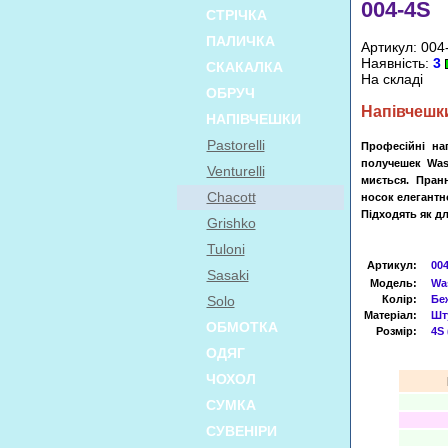
004-4S
СТРІЧКА
ПАЛИЧКА
Артикул: 004
Наявність:
3
СКАКАЛКА
На складі
ОБРУЧ
Напівчешк
НАПІВЧЕШКИ
Pastorelli
Професійні н
получешек Wash
Venturelli
миється. Пран
Chacott
носок елегантно
Підходять як дл
Grishko
Tuloni
Артикул
:
004
Sasaki
Модель:
Wa
Solo
Колір:
Бе
Матеріал:
Шту
ОБМОТКА
Розмір:
4S 
ОДЯГ
ЧОХОЛ
СУМКА
СУВЕНІРИ