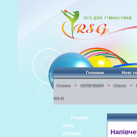
Головна
Нові т
Головна
»
НАПІВЧЕШКИ
»
Chacott
»
004-4S
Розділи
М'ЯЧ
Напівче
БУЛАВИ