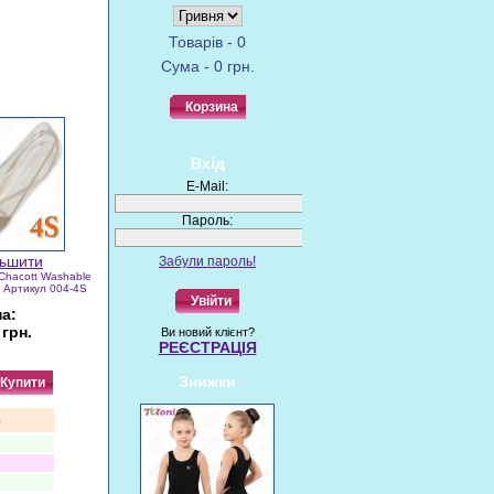
Товарів - 0
Сума - 0 грн.
Корзина
Вхід
E-Mail:
Пароль:
Забули пароль!
Chacott Washable
) Артикул 004-4S
Увійти
на:
 грн.
Ви новий клієнт?
РЕЄСТРАЦІЯ
Знижки
Купити
e