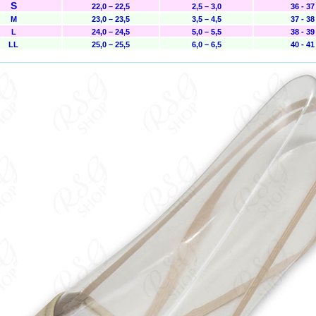
S
22,0 – 22,5
2,5 – 3,0
36 - 37
M
23,0 – 23,5
3,5 – 4,5
37 - 38
L
24,0 – 24,5
5,0 – 5,5
38 - 39
LL
25,0 – 25,5
6,0 – 6,5
40 - 41