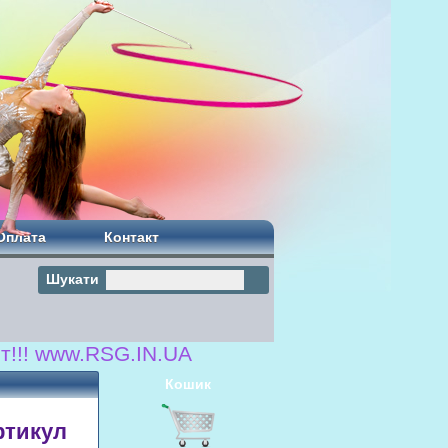
Оплата
Контакт
Шукати
SG.IN.UA
Кошик
ртикул