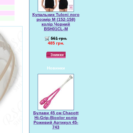
Купальник Tuloni лого
розмір M (152-158)
колір Чорний
BSH01CL-M
561 грн.
485 грн.
Знижки
Новинки
Булави 45 cм Chacott
Hi-Grip-Bicolor колір
Рожевий Артикул 45-
743