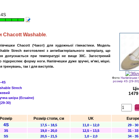
-4S
и
Chacott Washable
.
апівчешки
Chacott (Чакот)
для художньої гімнастики. Модель
able Strech виготовлені з антибактеріального матеріалу, що
ня допускається при температурі не вище 30С. Загострений
 підкреслює форму ноги. Напівчешки дуже зручні, м'які, міцні.
я тренувань, так і для виступів.
Фото
Напівчешки 
розмір 4S (29-30
-4S
shable Strech
Ці
жевий
1479
чна шкіра (Ecsaine)
(29-30)
Розмір
Розмір
стопи, см
UK
Europ
4S
17,5 – 18,5
11,0 – 12,0
29 - 30
3S
19,0 – 20,0
12,5 – 13,5
31 - 33
SS
20,5 – 21,5
1,0 – 2,0
34 - 35