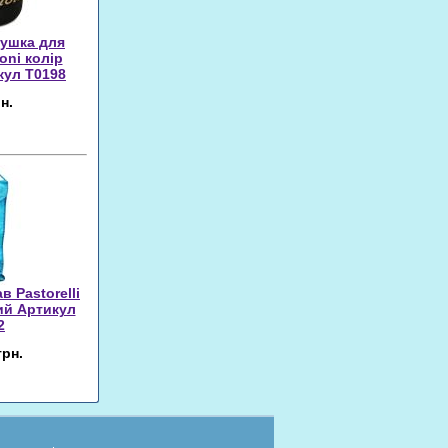
душка для
oni колір
кул T0198
н.
 Pastorelli
ий Артикул
2
грн.