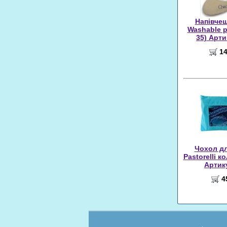
Напівчеш
Washable р
35) Арти
14
Чохол дл
Pastorelli к
Артик
4