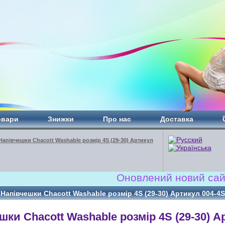
овари
Знижки
Про нас
Доставка
Напівчешки Chacott Washable розмір 4S (29-30) Артикул
Оновлений новий сайт!!! www.R
Напівчешки Chacott Washable розмір 4S (29-30) Артикул 004-4S
шки Chacott Washable розмір 4S (29-30) А