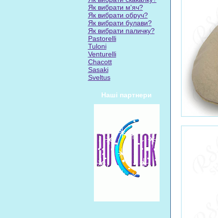
Як вибрати м'яч?
Як вибрати обруч?
Як вибрати булави?
Як вибрати паличку?
Pastorelli
Tuloni
Venturelli
Chacott
Sasaki
Sveltus
Наші партнери