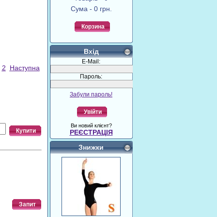
Сума - 0 грн.
Корзина
Вхід
E-Mail:
2
Наступна
Пароль:
Забули пароль!
Увійти
Ви новий клієнт?
Купити
РЕЄСТРАЦІЯ
Знижки
Запит