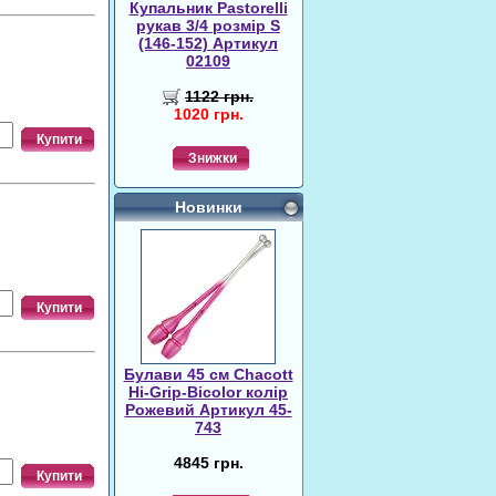
Купальник Pastorelli
рукав 3/4 розмір S
(146-152) Артикул
02109
1122 грн.
1020 грн.
Купити
Знижки
Новинки
Купити
Булави 45 cм Chacott
Hi-Grip-Bicolor колір
Рожевий Артикул 45-
743
4845 грн.
Купити