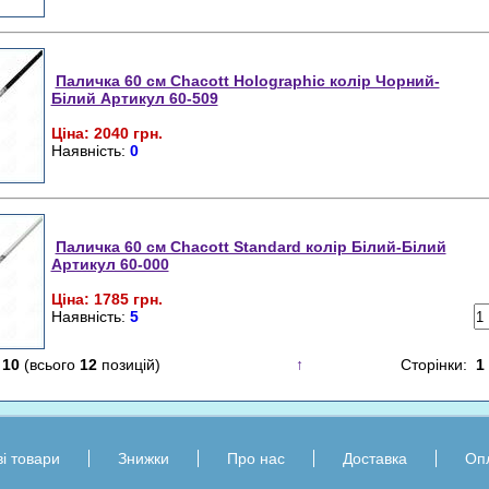
Паличка 60 см Chacott Holographic колір Чорний-
Білий Артикул 60-509
Ціна: 2040 грн.
Наявність:
0
Паличка 60 см Chacott Standard колір Білий-Білий
Артикул 60-000
Ціна: 1785 грн.
Наявність:
5
-
10
(всього
12
позицій)
↑
Сторінки:
1
і товари
Знижки
Про нас
Доставка
Оп