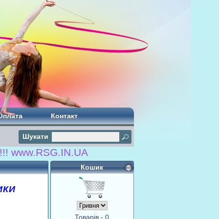
Оплата
Контакт
Шукати
w.RSG.IN.UA
Кошик
ИКИ
Товарів - 0