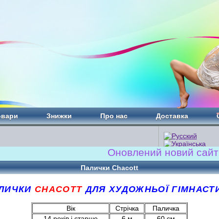
овари
Знижки
Про нас
Доставка
Оновлений новий сайт!!! ww
Палички Chacott
ЛИЧКИ
CHACOTT
ДЛЯ ХУДОЖНЬОЇ ГІМНАСТ
Вік
Стрічка
Паличка
14 років і старше
6 м
60 см