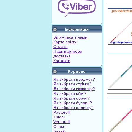
Інформація
Зв`яжіться з нами
Карта сайту
Оплата
Наші партнери
Доставка
Контакти
Корисно
Як вибрати предмет?
Як вибрати стрічку?
Як вибрати скакалку?
Як вибрати м'яч?
Як вибрати обруч?
Як вибрати булави?
Як вибрати паличку?
Pastorelli
Tuloni
Venturelli
Chacott
Sasaki