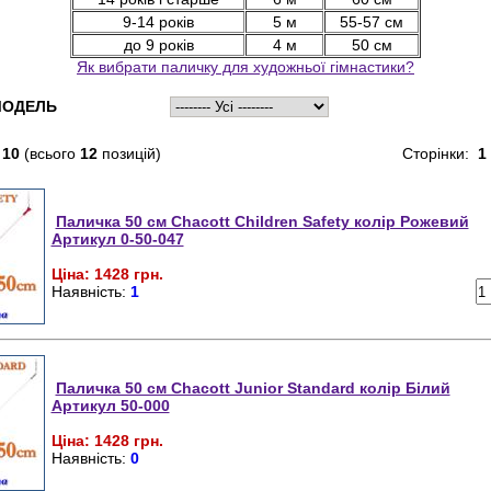
9-14 років
5 м
55-57 см
до 9 років
4 м
50 см
Як вибрати паличку для художньої гімнастики?
ОДЕЛЬ
-
10
(всього
12
позицій)
Сторінки:
1
Паличка 50 см Chacott Children Safety колір Рожевий
Артикул 0-50-047
Ціна: 1428 грн.
Наявність:
1
Паличка 50 см Chacott Junior Standard колір Білий
Артикул 50-000
Ціна: 1428 грн.
Наявність:
0