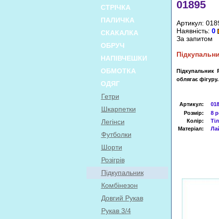
01895
СТРІЧКА
ПАЛИЧКА
Артикул: 018
Наявність:
0
СКАКАЛКА
За запитом
ОБРУЧ
Підкупальник
НАПІВЧЕШКИ
ОБМОТКА
Підкупальник P
облягає фігуру.
ОДЯГ
Гетри
Артикул
:
01
Шкарпетки
Розмір:
8 р
Легінси
Колір:
Ті
Матеріал:
Ла
Футболки
Шорти
Розігрів
Підкупальник
Комбінезон
Довгий Рукав
Рукав 3/4