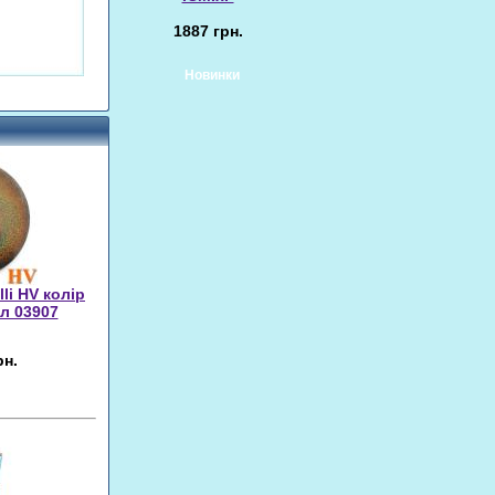
1887 грн.
Новинки
lli HV колір
л 03907
рн.