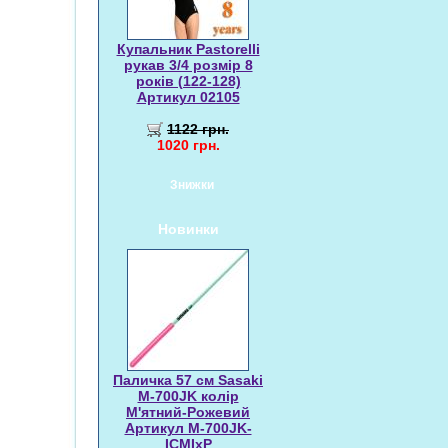
Купальник Pastorelli
рукав 3/4 розмір 8
років (122-128)
Артикул 02105
1122 грн.
1020 грн.
Знижки
Новинки
Паличка 57 см Sasaki
M-700JK колір
М'ятний-Рожевий
Артикул M-700JK-
ICMIxP