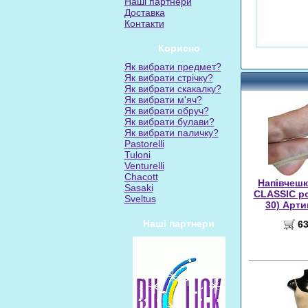
Наші партнери
Доставка
Контакти
Корисно
Як вибрати предмет?
Як вибрати стрічку?
Як вибрати скакалку?
Як вибрати м'яч?
Як вибрати обруч?
Як вибрати булави?
Як вибрати паличку?
Pastorelli
Tuloni
Venturelli
Chacott
Напівчешки
Sasaki
CLASSIC ро
Sveltus
30) Арти
Наші партнери
63