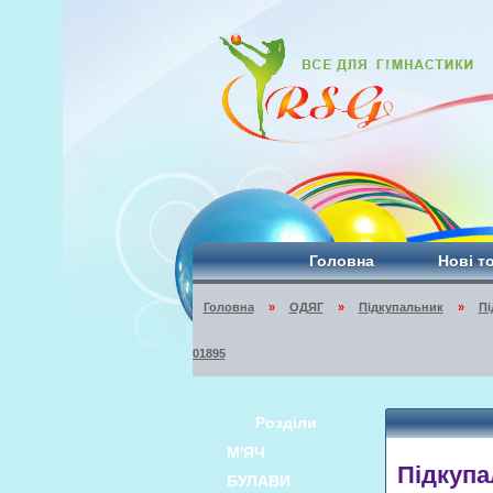
Головна
Нові т
Головна
»
ОДЯГ
»
Підкупальник
»
Пі
01895
Розділи
М'ЯЧ
Підкупал
БУЛАВИ