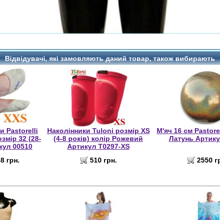
Відвідувачі, які замовляють даний товар, також вибирають
 Pastorelli
Наколінники Tuloni розмір XS
М'яч 16 см Pastore
змір 32 (28-
(4-8 років) колір Рожевий
Латунь Артику
кул 00510
Артикул T0297-XS
8 грн.
510 грн.
2550 г