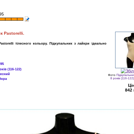
95
 Pastorelli.
astorelli тілесного кольору.
Підкупальник
з лайкри ідеально
895
оків (
116-122
)
лесний
Фото
Підкупальник
8 років (116-122
йкра
Ці
842 
За