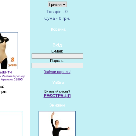
Товарів - 0
Сума - 0 грн.
Корзина
Вхід
E-Mail:
Пароль:
Забули пароль!
 Pastorelli розмір
) Артикул 01895
Увійти
на:
грн.
Ви новий клієнт?
РЕЄСТРАЦІЯ
Знижки
пит