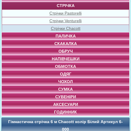
СТРІЧКА
Стрічки Pastorelli
Стрічки Venturelli
Стрічки Chacott
ПАЛИЧКА
СКАКАЛКА
ОБРУЧ
НАПІВЧЕШКИ
ОБМОТКА
ОДЯГ
ЧОХОЛ
СУМКА
СУВЕНІРИ
АКСЕСУАРИ
ГОДИННИК
Гімнастична стрічка 6 м Chacott колір Білий Артикул 6-
000