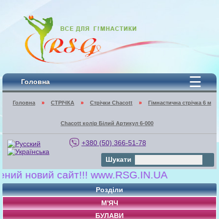
☰
Головна
Головна
»
СТРІЧКА
»
Стрічки Chacott
»
Гімнастична стрічка 6 м
Chacott колір Білий Артикул 6-000
+380 (50) 366-51-78
Шукати
 новий сайт!!! www.RSG.IN.UA
Розділи
М'ЯЧ
БУЛАВИ