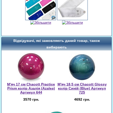
Відвідувачі, які замовляють даний товар, також
вибирають
М'яч 17 см Chacott Practice
М'яч 18,5 см Chacott Glossy
Prism колір Азалія (Azalea)
колір Синій (Blue) Артикул
Артикул 644
725
3570 грн.
4692 грн.