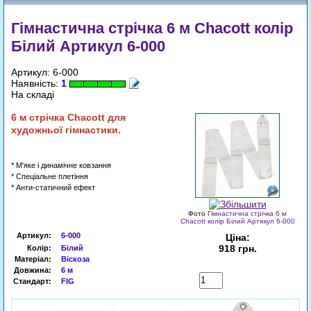
Гімнастична стрічка 6 м Chacott колір
Білий Артикул 6-000
Артикул: 6-000
Наявність:
1
На складі
6
м
стрічка
Chacott
для
художньої гімнастики.
* М'яке і динамічне ковзання
* Спеціальне плетіння
* Анти-статичний ефект
Фото
Гімнастична стрічка 6 м
Chacott колір Білий Артикул 6-000
Артикул
:
6-000
Ціна:
918 грн.
Колір:
Білий
Матеріал:
Віскоза
Довжина:
6 м
Купити
Стандарт:
FIG