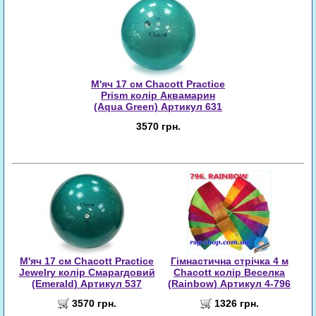
М'яч 17 см Chacott Practice
Prism колір Аквамарин
(Aqua Green) Артикул 631
3570 грн.
М'яч 17 см Chacott Practice
Гімнастична стрічка 4 м
Jewelry колір Смарагдовий
Chacott колір Веселка
(Emerald) Артикул 537
(Rainbow) Артикул 4-796
3570 грн.
1326 грн.